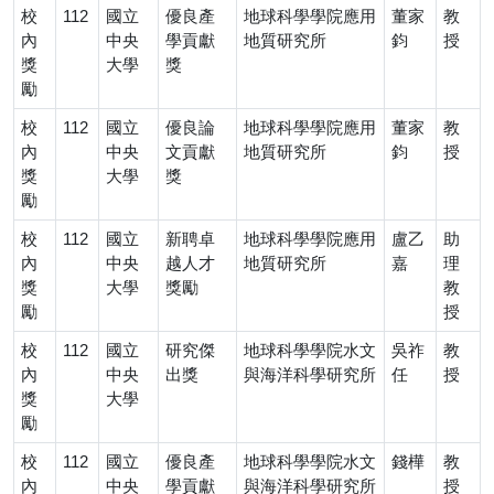
校
112
國立
優良產
地球科學學院應用
董家
教
內
中央
學貢獻
地質研究所
鈞
授
獎
大學
獎
勵
校
112
國立
優良論
地球科學學院應用
董家
教
內
中央
文貢獻
地質研究所
鈞
授
獎
大學
獎
勵
校
112
國立
新聘卓
地球科學學院應用
盧乙
助
內
中央
越人才
地質研究所
嘉
理
獎
大學
獎勵
教
勵
授
校
112
國立
研究傑
地球科學學院水文
吳祚
教
內
中央
出獎
與海洋科學研究所
任
授
獎
大學
勵
校
112
國立
優良產
地球科學學院水文
錢樺
教
內
中央
學貢獻
與海洋科學研究所
授