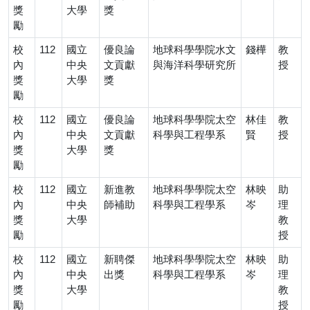
獎
大學
獎
勵
校
112
國立
優良論
地球科學學院水文
錢樺
教
內
中央
文貢獻
與海洋科學研究所
授
獎
大學
獎
勵
校
112
國立
優良論
地球科學學院太空
林佳
教
內
中央
文貢獻
科學與工程學系
賢
授
獎
大學
獎
勵
校
112
國立
新進教
地球科學學院太空
林映
助
內
中央
師補助
科學與工程學系
岑
理
獎
大學
教
勵
授
校
112
國立
新聘傑
地球科學學院太空
林映
助
內
中央
出獎
科學與工程學系
岑
理
獎
大學
教
勵
授