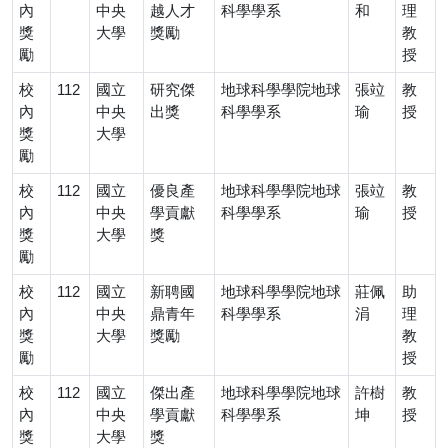
內
中央
越人才
科學學系
和
理
獎
大學
獎勵
教
勵
授
校
112
國立
研究傑
地球科學學院地球
張竝
教
內
中央
出獎
科學學系
瑜
授
獎
大學
勵
校
112
國立
優良產
地球科學學院地球
張竝
教
內
中央
學貢獻
科學學系
瑜
授
獎
大學
獎
勵
校
112
國立
新聘國
地球科學學院地球
莊佩
助
內
中央
鼎青年
科學學系
涓
理
獎
大學
獎勵
教
勵
授
校
112
國立
傑出產
地球科學學院地球
許樹
教
內
中央
學貢獻
科學學系
坤
授
獎
大學
獎