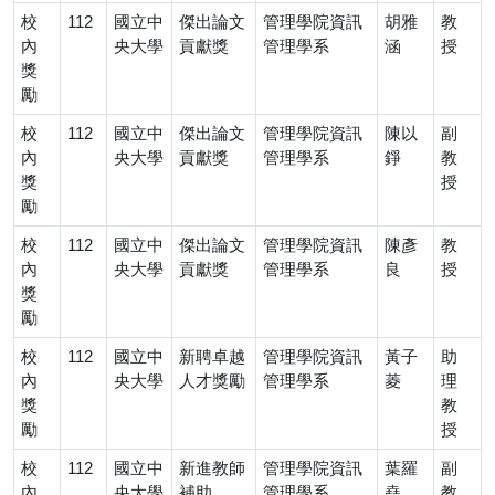
校
112
國立中
傑出論文
管理學院資訊
胡雅
教
內
央大學
貢獻獎
管理學系
涵
授
獎
勵
校
112
國立中
傑出論文
管理學院資訊
陳以
副
內
央大學
貢獻獎
管理學系
錚
教
獎
授
勵
校
112
國立中
傑出論文
管理學院資訊
陳彥
教
內
央大學
貢獻獎
管理學系
良
授
獎
勵
校
112
國立中
新聘卓越
管理學院資訊
黃子
助
內
央大學
人才獎勵
管理學系
菱
理
獎
教
勵
授
校
112
國立中
新進教師
管理學院資訊
葉羅
副
內
央大學
補助
管理學系
堯
教