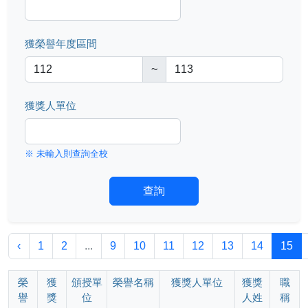
獲榮譽年度區間
~
獲獎人單位
※ 未輸入則查詢全校
查詢
‹
1
2
...
9
10
11
12
13
14
15
榮
獲
頒授單
榮譽名稱
獲獎人單位
獲獎
職
譽
獎
位
人姓
稱