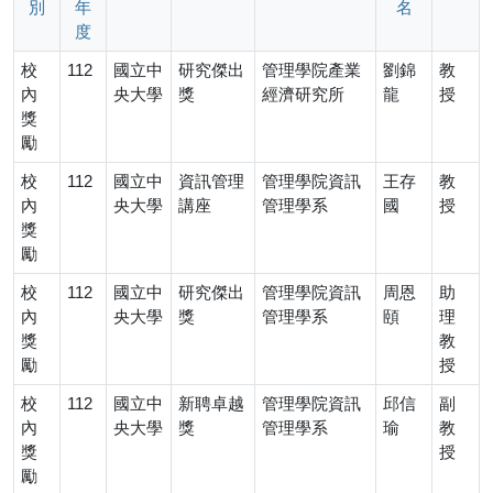
別
年
名
度
校
112
國立中
研究傑出
管理學院產業
劉錦
教
內
央大學
獎
經濟研究所
龍
授
獎
勵
校
112
國立中
資訊管理
管理學院資訊
王存
教
內
央大學
講座
管理學系
國
授
獎
勵
校
112
國立中
研究傑出
管理學院資訊
周恩
助
內
央大學
獎
管理學系
頤
理
獎
教
勵
授
校
112
國立中
新聘卓越
管理學院資訊
邱信
副
內
央大學
獎
管理學系
瑜
教
獎
授
勵