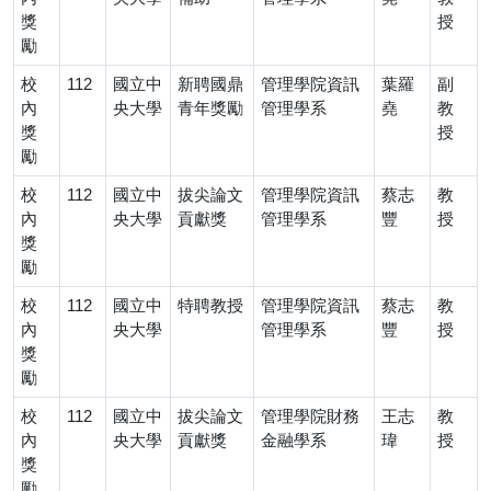
獎
授
勵
校
112
國立中
新聘國鼎
管理學院資訊
葉羅
副
內
央大學
青年獎勵
管理學系
堯
教
獎
授
勵
校
112
國立中
拔尖論文
管理學院資訊
蔡志
教
內
央大學
貢獻獎
管理學系
豐
授
獎
勵
校
112
國立中
特聘教授
管理學院資訊
蔡志
教
內
央大學
管理學系
豐
授
獎
勵
校
112
國立中
拔尖論文
管理學院財務
王志
教
內
央大學
貢獻獎
金融學系
瑋
授
獎
勵