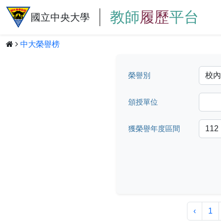
教師
履歷
平台
國立中央大學
中大榮譽榜
榮譽別
頒授單位
獲榮譽年度區間
‹
1