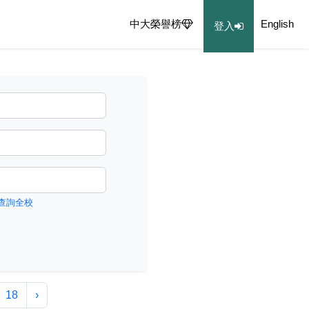
中大榮譽榜
English
登入
查詢全校
18
›