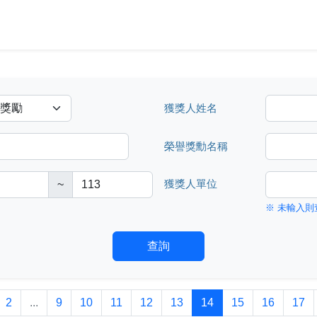
獲獎人姓名
榮譽獎勳名稱
~
獲獎人單位
※ 未輸入則
查詢
2
...
9
10
11
12
13
14
15
16
17