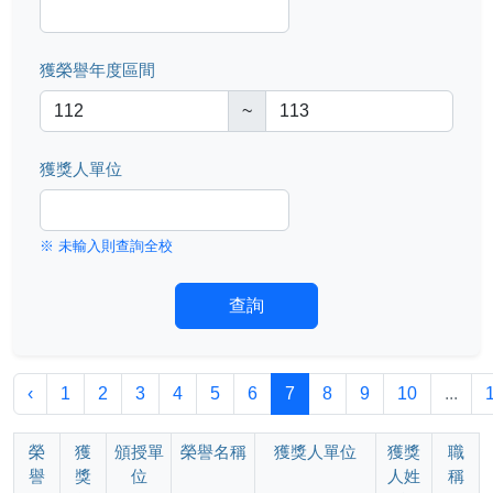
獲榮譽年度區間
~
獲獎人單位
※ 未輸入則查詢全校
查詢
‹
1
2
3
4
5
6
7
8
9
10
...
榮
獲
頒授單
榮譽名稱
獲獎人單位
獲獎
職
譽
獎
位
人姓
稱