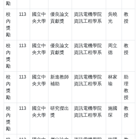
勵
校
113
國立中
優良論文
資訊電機學院
吳曉
教
內
央大學
貢獻獎
資訊工程學系
光
授
獎
勵
校
113
國立中
優良論文
資訊電機學院
周立
教
內
央大學
貢獻獎
資訊工程學系
德
授
獎
勵
校
113
國立中
新進教師
資訊電機學院
林家
助
內
央大學
補助
資訊工程學系
瑜
理
獎
教
勵
授
校
113
國立中
研究傑出
資訊電機學院
施國
教
內
央大學
獎
資訊工程學系
琛
授
獎
勵