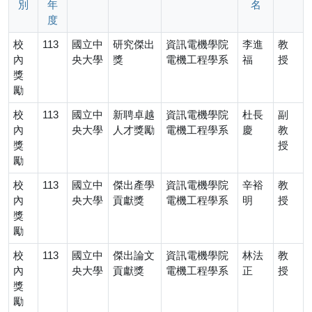
別
年
名
度
校
113
國立中
研究傑出
資訊電機學院
李進
教
內
央大學
獎
電機工程學系
福
授
獎
勵
校
113
國立中
新聘卓越
資訊電機學院
杜長
副
內
央大學
人才獎勵
電機工程學系
慶
教
獎
授
勵
校
113
國立中
傑出產學
資訊電機學院
辛裕
教
內
央大學
貢獻獎
電機工程學系
明
授
獎
勵
校
113
國立中
傑出論文
資訊電機學院
林法
教
內
央大學
貢獻獎
電機工程學系
正
授
獎
勵