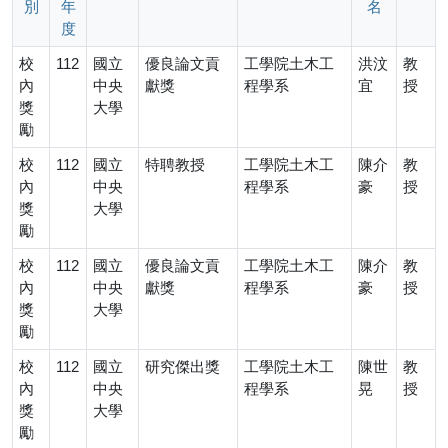
別
年
名
度
校
112
國立
優良論文貢
工學院土木工
洪汶
教
內
中央
獻獎
程學系
宜
授
獎
大學
勵
校
112
國立
特聘教授
工學院土木工
陳介
教
內
中央
程學系
豪
授
獎
大學
勵
校
112
國立
優良論文貢
工學院土木工
陳介
教
內
中央
獻獎
程學系
豪
授
獎
大學
勵
校
112
國立
研究傑出獎
工學院土木工
陳世
教
內
中央
程學系
晃
授
獎
大學
勵