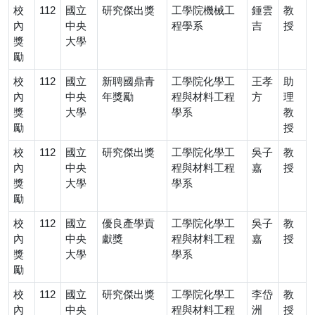
校
112
國立
研究傑出獎
工學院機械工
鍾雲
教
內
中央
程學系
吉
授
獎
大學
勵
校
112
國立
新聘國鼎青
工學院化學工
王孝
助
內
中央
年獎勵
程與材料工程
方
理
獎
大學
學系
教
勵
授
校
112
國立
研究傑出獎
工學院化學工
吳子
教
內
中央
程與材料工程
嘉
授
獎
大學
學系
勵
校
112
國立
優良產學貢
工學院化學工
吳子
教
內
中央
獻獎
程與材料工程
嘉
授
獎
大學
學系
勵
校
112
國立
研究傑出獎
工學院化學工
李岱
教
內
中央
程與材料工程
洲
授