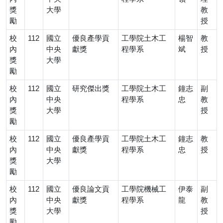
獎
大學
教
勵
授
校
112
國立
優良產學貢
工學院土木工
楊智
教
內
中央
獻獎
程學系
斌
授
獎
大學
勵
校
112
國立
研究傑出獎
工學院土木工
鐘志
副
內
中央
程學系
忠
教
獎
大學
授
勵
校
112
國立
優良產學貢
工學院土木工
鐘志
教
內
中央
獻獎
程學系
忠
授
獎
大學
勵
校
112
國立
優良論文貢
工學院機械工
伊泰
副
內
中央
獻獎
程學系
龍
教
獎
大學
授
勵