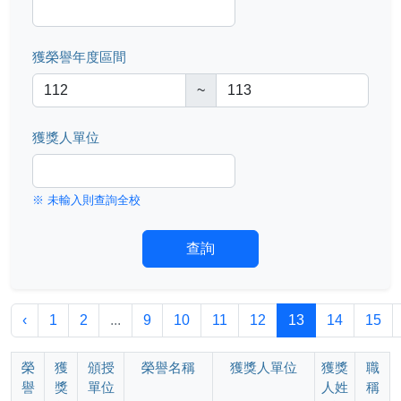
獲榮譽年度區間
~
獲獎人單位
※ 未輸入則查詢全校
查詢
‹
1
2
...
9
10
11
12
13
14
15
榮
獲
頒授
榮譽名稱
獲獎人單位
獲獎
職
譽
獎
單位
人姓
稱