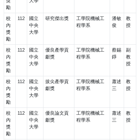
獎
大學
勵
校
112
國立
研究傑出獎
工學院機械工
潘敏
教
內
中央
程學系
俊
授
獎
大學
勵
校
112
國立
優良產學貢
工學院機械工
蔡錫
副
內
中央
獻獎
程學系
錚
教
獎
大學
授
勵
校
112
國立
拔尖產學貢
工學院機械工
蕭述
教
內
中央
獻獎
程學系
三
授
獎
大學
勵
校
112
國立
優良論文貢
工學院機械工
蕭述
教
內
中央
獻獎
程學系
三
授
獎
大學
勵