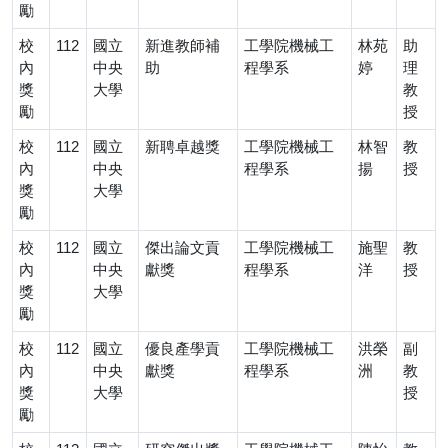
勵
校
112
國立
新進教師補
工學院機械工
林苑
助
內
中央
助
程學系
婷
理
獎
大學
教
勵
授
校
112
國立
新聘卓越獎
工學院機械工
林智
教
內
中央
程學系
揚
授
獎
大學
勵
校
112
國立
傑出論文貢
工學院機械工
施聖
教
內
中央
獻獎
程學系
洋
授
獎
大學
勵
校
112
國立
優良產學貢
工學院機械工
洪榮
副
內
中央
獻獎
程學系
洲
教
獎
大學
授
勵