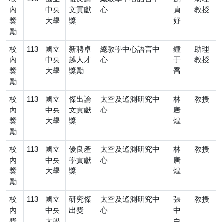
內
中央
文貢獻
心
貞
教授
獎
大學
獎
妤
勵
校
113
國立
新聘卓
總教學中心語言中
鍾
助理
內
中央
越人才
心
于
教授
獎
大學
獎勵
喬
勵
校
113
國立
傑出論
太空及遙測研究中
林
教授
內
中央
文貢獻
心
唐
獎
大學
獎
煌
勵
校
113
國立
優良產
太空及遙測研究中
林
教授
內
中央
學貢獻
心
唐
獎
大學
獎
煌
勵
校
113
國立
研究傑
太空及遙測研究中
張
教授
內
中央
出獎
心
中
獎
大學
白