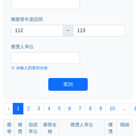
獲榮譽年度區間
~
獲獎人單位
※ 未輸入則查詢全校
查詢
‹
1
2
3
4
5
6
7
8
9
10
...
榮
獲
頒授
榮譽名
獲獎人單位
獲
職稱
譽
獎
單位
稱
獎