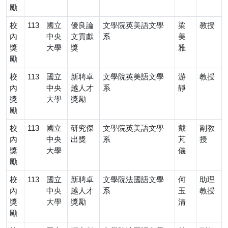
勵
校
113
國立
優良論
文學院英美語文學
梁
教授
內
中央
文貢獻
系
美
獎
大學
獎
雅
勵
校
113
國立
新聘卓
文學院英美語文學
游
教授
內
中央
越人才
系
靜
獎
大學
獎勵
勵
校
113
國立
研究傑
文學院英美語文學
戴
副教
內
中央
出獎
系
芃
授
獎
大學
儀
勵
校
113
國立
新聘卓
文學院法國語文學
何
助理
內
中央
越人才
系
玉
教授
獎
大學
獎勵
清
勵