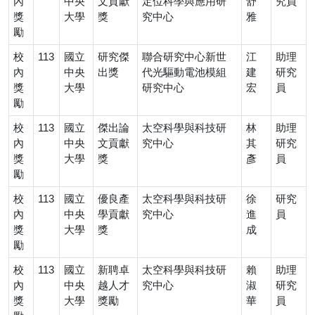
內
中央
文貢獻
定位科學與應用研
舒
究員
獎
大學
獎
究中心
雅
勵
校
113
國立
研究傑
聯合研究中心新世
江
助理
內
中央
出獎
代光驅動電池模組
建
研究
獎
大學
研究中心
宏
員
勵
校
113
國立
傑出論
太空科學與科技研
林
助理
內
中央
文貢獻
究中心
其
研究
獎
大學
獎
彥
員
勵
校
113
國立
優良產
太空科學與科技研
徐
研究
內
中央
學貢獻
究中心
進
員
獎
大學
獎
成
勵
校
113
國立
新聘卓
太空科學與科技研
賴
助理
內
中央
越人才
究中心
淑
研究
獎
大學
獎勵
華
員