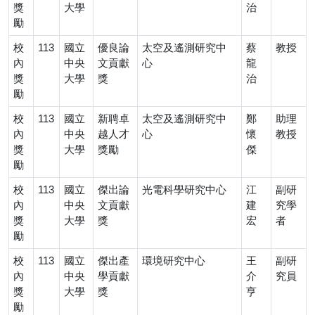
獎
大學
治
勵
校
113
國立
優良論
太空及遙測研究中
蔡
教授
內
中央
文貢獻
心
龍
獎
大學
獎
治
勵
校
113
國立
新聘卓
太空及遙測研究中
鄭
助理
內
中央
越人才
心
懷
教授
獎
大學
獎勵
傑
勵
校
113
國立
傑出論
光電科學研究中心
江
副研
內
中央
文貢獻
建
究學
獎
大學
獎
宏
者
勵
校
113
國立
傑出產
環境研究中心
王
副研
內
中央
學貢獻
介
究員
獎
大學
獎
亨
勵