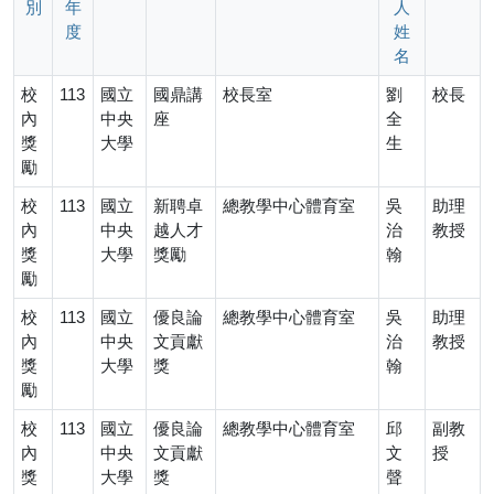
別
年
人
度
姓
名
校
113
國立
國鼎講
校長室
劉
校長
內
中央
座
全
獎
大學
生
勵
校
113
國立
新聘卓
總教學中心體育室
吳
助理
內
中央
越人才
治
教授
獎
大學
獎勵
翰
勵
校
113
國立
優良論
總教學中心體育室
吳
助理
內
中央
文貢獻
治
教授
獎
大學
獎
翰
勵
校
113
國立
優良論
總教學中心體育室
邱
副教
內
中央
文貢獻
文
授
獎
大學
獎
聲