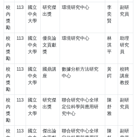
校
113
國立
研究傑
環境研究中心
李
副研
內
中央
出獎
奕
究員
獎
大學
賢
勵
校
113
國立
優良論
環境研究中心
林
助理
內
中央
文貢獻
淇
研究
獎
大學
獎
平
員
勵
校
113
國立
國鼎講
數據分析方法研究
黃
校聘
內
中央
座
中心
鍔
講座
獎
大學
教授
勵
校
113
國立
研究傑
聯合研究中心全球
陳
副研
內
中央
出獎
定位科學與應用研
舒
究員
獎
大學
究中心
雅
勵
校
113
國立
傑出論
聯合研究中心全球
陳
副研