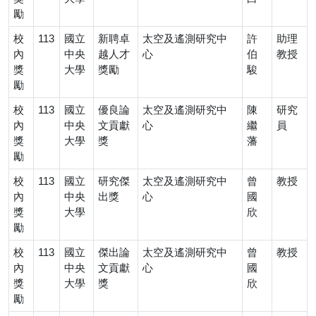
勵
校
113
國立
新聘卓
太空及遙測研究中
許
助理
內
中央
越人才
心
伯
教授
獎
大學
獎勵
駿
勵
校
113
國立
優良論
太空及遙測研究中
陳
研究
內
中央
文貢獻
心
繼
員
獎
大學
獎
藩
勵
校
113
國立
研究傑
太空及遙測研究中
曾
教授
內
中央
出獎
心
國
獎
大學
欣
勵
校
113
國立
傑出論
太空及遙測研究中
曾
教授
內
中央
文貢獻
心
國
獎
大學
獎
欣
勵