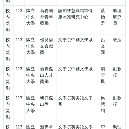
勵
校
113
國立
新聘國
認知智慧與精準健
蔡
助理
內
中央
鼎青年
康照護研究中心
怡
研究
獎
大學
獎勵
君
員
勵
校
113
國立
優良論
文學院中國文學系
呂
教授
內
中央
文貢獻
文
獎
大學
獎
翠
勵
校
113
國立
新聘傑
文學院中國文學系
胡
副教
內
中央
出人才
雲
授
獎
大學
獎勵
鳳
勵
校
113
國立
研究傑
文學院英美語文學
吳
副教
內
中央
出獎
系
慧
授
獎
大學
娟
勵
校
113
國立
新聘卓
文學院英美語文學
李
助理