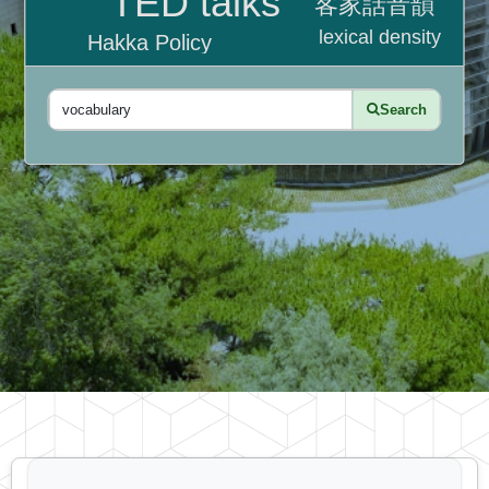
TED talks
客家話音韻
lexical density
Hakka Policy
Search