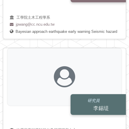
工學院土木工程學系
jpwang@cc.ncu.edu.tw
Bayesian approach
earthquake early warning
Seismic hazard
研究員
李錫堤