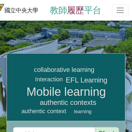
教師
履歷
平台
國立中央大學
collaborative learning
Interaction
EFL Learning
Mobile learning
authentic contexts
authentic context
learning