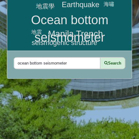
Earthquake
海嘯
地震學
Ocean bottom
Manila Trench
地震
seismometer
seismogenic structure
Search