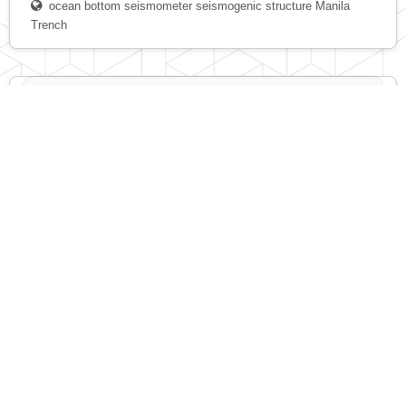
ocean bottom seismometer
seismogenic structure
Manila
Trench
副教授
葉一慶
地球科學學院地球科學學系
ycyeh@ncu.edu.tw
South China Sea
海洋地球物理
marine geophysics