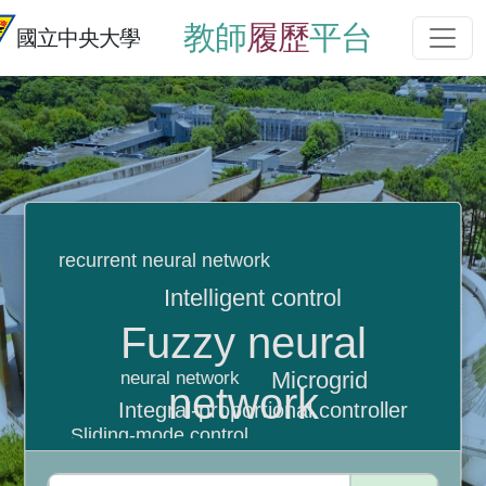
教師
履歷
平台
國立中央大學
recurrent neural network
Intelligent control
Fuzzy neural
Microgrid
neural network
network
Integral-proportional controller
Sliding-mode control