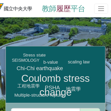
教師
履歷
平台
國立中央大學
Stress state
SEISMOLOGY
scaling law
b-value
Chi-Chi earthquake
Coulomb stress
工程地震學
PSHA
地震學
change
Multiple-structure rupture