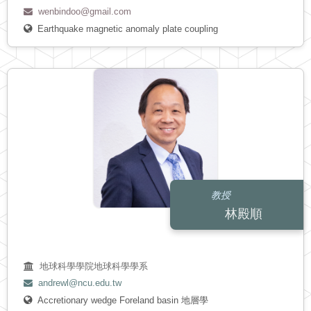
wenbindoo@gmail.com
Earthquake
magnetic anomaly
plate coupling
教授
林殿順
地球科學學院地球科學學系
andrewl@ncu.edu.tw
Accretionary wedge
Foreland basin
地層學