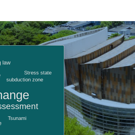
g law
Stress state
e
subduction zone
hange
assessment
Tsunami
e