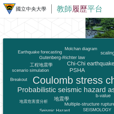
教師
履歷
平台
國立中央大學
Molchan diagram
Earthquake forecasting
scalin
Gutenberg-Richter law
Chi-Chi earthquak
工程地震學
PSHA
scenario simulation
Coulomb stress c
Breakout
Probabilistic seismic hazard 
b-value
地震學
地震危害度分析
Multiple-structure ruptur
SEISMOLOGY
Seismic Hazard