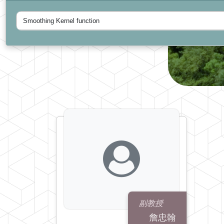
副教授
詹忠翰