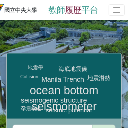
教師
履歷
平台
國立中央大學
地震學
海底地震儀
Collision
地震潛勢
Manila Trench
ocean bottom
seismogenic structure
seismometer
孕震構造
seismic potential