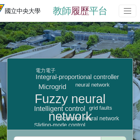
教師
履歷
平台
國立中央大學
電力電子
Integral-proportional controller
neural network
Microgrid
Fuzzy neural
Intelligent control
grid faults
network
recurrent neural network
Sliding-mode control