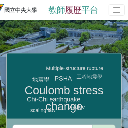
教師
履歷
平台
國立中央大學
Multiple-structure rupture
工程地震學
PSHA
地震學
Coulomb stress
Chi-Chi earthquake
change
b-value
scaling law