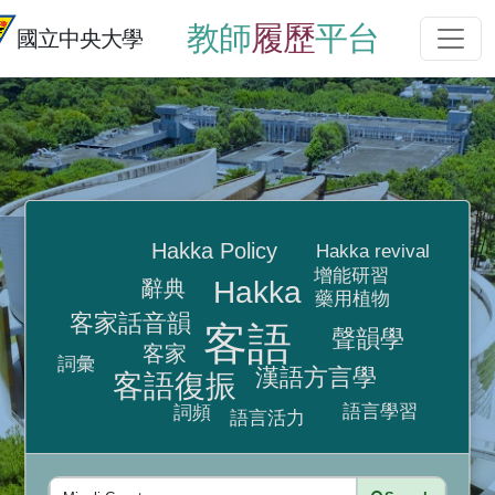
教師
履歷
平台
國立中央大學
Hakka Policy
Hakka revival
增能研習
Hakka
辭典
藥用植物
客家話音韻
客語
聲韻學
客家
詞彙
漢語方言學
客語復振
語言學習
詞頻
語言活力