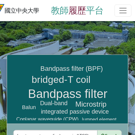
教師
履歷
平台
國立中央大學
Bandpass filter (BPF)
bridged-T coil
Bandpass filter
Dual-band
Microstrip
Balun
integrated passive device
Coplanar waveguide (CPW)
lumped element