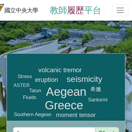
教師
履歷
平台
國立中央大學
volcanic tremor
Stress
seismicity
eruption
ASTER
Aegean
希臘
Tatun
Fluids
Santorini
Greece
moment tensor
Southern Aegean