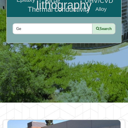
SiGe
UHV/CVD
lithography
Thermal conductivity
Alloy
Search