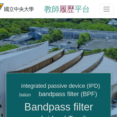
教師
履歷
平台
國立中央大學
integrated passive device (IPD)
bandpass filter (BPF)
balun
Bandpass filter