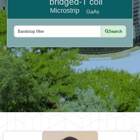
bridged-T coil
Microstrip
GaAs
Search