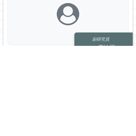
副研究員
蔡沁煇
環境研究中心
chinghuitsai.s0642002@gmail.com
submarine landslide
sub-bottom profiler
Okinawa Trough
建議瀏覽器：Chrome、Firefox、Safari等瀏覽器，或Edge以上。
Copyright © 2019 NCU.CC. All Rights Reserved. [
版號: 3aa01cd2
]
本平台所列個人資料來自人事系統，教師專長領域及計畫相關資料來自研
究發展系統。