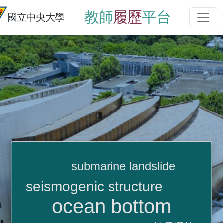
教師
履歷
平台
國立中央大學
submarine landslide
seismogenic structure
ocean bottom