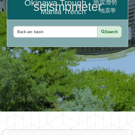
Okinawa Trough
地震潛勢
seismometer
Manila Trench
地震學
Search