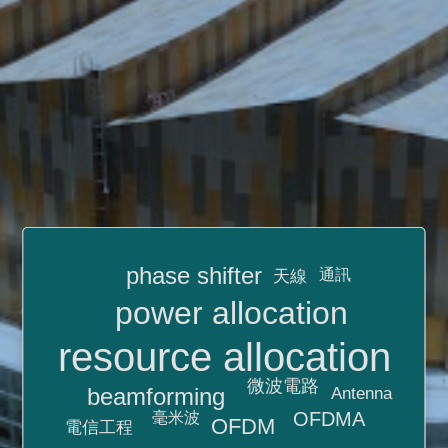
phase shifter
通訊
天線
power allocation
resource allocation
微波電路
beamforming
Antenna
OFDMA
毫米波
OFDM
電信工程