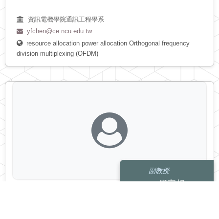
資訊電機學院通訊工程學系
yfchen@ce.ncu.edu.tw
resource allocation
power allocation
Orthogonal frequency
division multiplexing (OFDM)
副教授
傅家相