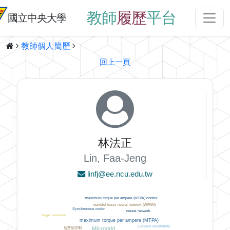
教師
履歷
平台
國立中央大學
教師個人簡歷
回上一頁
林法正
Lin, Faa-Jeng
linfj@ee.ncu.edu.tw
maximum torque per ampere (MTPA) control
wavelet fuzzy neural network (WFNN)
Synchronous motor
neural network
Toggle mechanism
maximum torque per ampere (MTPA)
Lumped uncertainty
Microgrid
智慧型控制