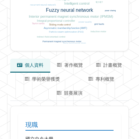
電力電子
Intelligent control
recurrent neural network
Fuzzy neural network
power sharing
Interior permanent magnet synchronous motor (IPMSM)
Integral-proportional controller
power quality
Taylor series
grid faults
Sliding-mode control
Asymmetric membership function (AMF)
Induction motor
Particle swarm optimization (PSO)
Indirect field-oriented control
Permanent magnet synchronous motor
Elman neural network (ENN)
個人資料
著作概覽
計畫概覽
學術榮譽獲獎
專利概覽
競賽展演
現職