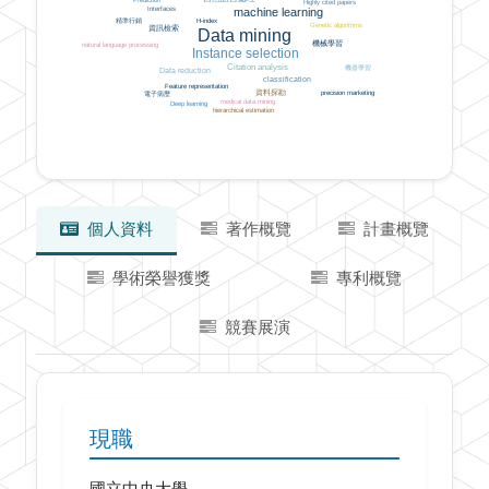
Prediction
Highly cited papers
Interfaces
machine learning
精準行銷
H-index
Genetic algorithms
資訊檢索
Data mining
機械學習
natural language processing
Instance selection
Citation analysis
機器學習
Data reduction
classification
Feature representation
資料探勘
precision marketing
電子病歷
medical data mining
Deep learning
hierarchical estimation
個人資料
著作概覽
計畫概覽
學術榮譽獲獎
專利概覽
競賽展演
現職