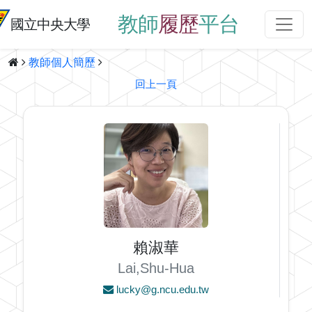
教師
履歷
平台
國立中央大學
教師個人簡歷
回上一頁
賴淑華
Lai,Shu-Hua
lucky@g.ncu.edu.tw