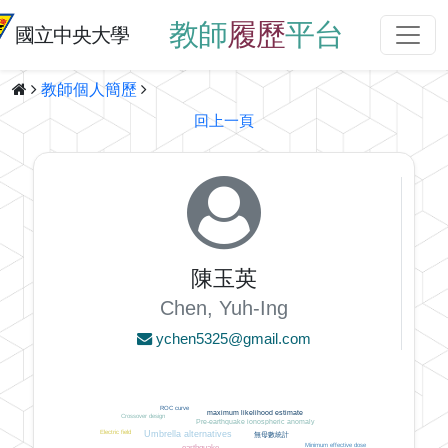
教師
履歷
平台
國立中央大學
教師個人簡歷
回上一頁
陳玉英
Chen, Yuh-Ing
ychen5325@gmail.com
ROC curve
maximum likelihood estimate
Crossover design
Pre-earthquake ionospheric anomaly
Umbrella alternatives
Electric field
無母數統計
Minimum effective dose
earthquake