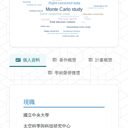
Closed test
Right-censored data
Stratified Cox model
Bioequivalence test
Monte Carlo study
multiple test procedure
confidence interval
Dose-response study
Step-down closed test
ordered alternatives
Z test
One-way layout
Statistics
存活分析
Total electron content
GPS
Youden index
Reasenberg-Jones model
Simultaneous inference
Median survival time
Multivariate generalized gamma distribution
Global ionosphere map
個人資料
著作概覽
計畫概覽
學術榮譽獲獎
現職
國立中央大學
太空科學與科技研究中心