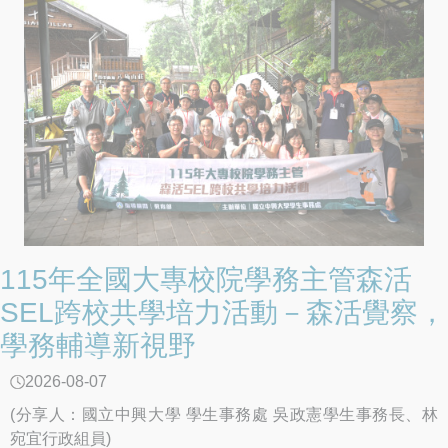
制推動各項反毒措施外，也應在尊重學校自主及兼顧師生權
益的前提下，持續與相關部會合作精進防制作為，包括全面
落實反毒宣導與通報機制、加強校園周邊熱點巡邏、強化學
校與警察機關校園安全支援協定、優化校園安全人力配置與
分工、提升尿液檢驗時效、強化家庭支持系統，以及精進少
年輔導委員會與校外會組織功能等，提升校園反毒量能。
季政委表示，政府持續推動「掃毒四道防線」，包括海外情
資整合、海巡查緝攔截、關務嚴查走私及境內偵防緝毒，除
強化查緝量能外，更應全面落實識毒及拒毒預防教育，完善
校園反毒防護網，提升學生辨識新興毒品危害的能力，維護
校園安全與學生健康。 季政委重申，政府打擊黑幫、反制
毒品的立場堅定，新興毒品防制是一項長期且持續性的工
115年全國大專校院學務主管森活
作，無法僅由教育體系獨力完成。行政院將協調內政部警政
SEL跨校共學培力活動－森活覺察，
署、法務部及衛生福利部等相關機關，全力支援教育部建置
學務輔導新視野
唾液快篩機制、強化情資整合與毒品溯源查緝，並完善後續
醫療戒治與輔導處遇，共同防止新興毒品危害青年學子身心
2026-08-07
健康。 教育部表示，未來將持續深化與警政等相關機關的
跨部會合作及支援聯繫機制，督導各級學校落實校園反毒宣
(分享人：國立中興大學 學生事務處 吳政憲學生事務長、林
導、特定人員清查篩檢、關懷輔導及校園周邊巡查等工作，
宛宜行政組員)