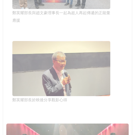
鄭英耀部長與趙文豪理事長一起為超人再起傳遞的正能量
應援
鄭英耀部長於映後分享觀影心得