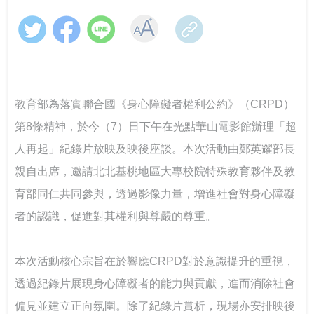
跨域翻轉諮商環境：教育部「學美．耕心」計畫見證校
教育部辦理「全民國防教育暨防衛動員學術研討會」
教育輔具支持多元學習-教育部辦理115年身心障礙學生
CONTENTS目錄
園溫暖蛻變
教育輔具知能研討會
教育部召開115年特殊教育行政支持網絡會議－聚焦AI及
響應CRPD 教育部辦理「超人再起」紀錄片賞析
關懷少年偏差行為．守護校園安寧 「2026青少年藥物濫
融合教育推動
提升專業知能協助學生處理校園親密關係暴力事件 保護
CONTENTS目錄
用預防與犯罪防治國際研討會」
學生人身安全
「跨越城鄉．反毒聯防」紙風車青少年反毒戲劇工程巡
線上線下全面共同守護校園—115年大專校院跟蹤騷擾暨
教育部為落實聯合國《身心障礙者權利公約》（CRPD）
跨越年齡的性別平權實踐，《性別平等教育季刊》第111
演跨校接駁計畫啟動
春暉愛傳遞！教育部攜手績優志工，共築跨域防毒、反
數位／網路性別暴力防治研討會
強化全民國防與防救災量能-政大與美和科大攜手辦理毒
期引領高齡人生新圖像
第8條精神，於今（7）日下午在光點華山電影館辦理「超
詐防護網
化災應變實作訓練
大專校院響應性別平等教育日活動 共同營造友善校園環
人再起」紀錄片放映及映後座談。本次活動由鄭英耀部長
強化「喪屍煙彈」校園防制 教育部以「辨風險、阻來
「解癮—解開毒品上癮的真相」反毒教育特展 登陸花蓮
境
大專校院推動性別平等教育日實務分享，展現校園多元
源、即處遇、重輔導」守護學生安全
別具「藝」格！適應藝術夏令營 從探索自我到成就彼
親自出席，邀請北北基桃地區大專校院特殊教育夥伴及教
對話能量
此
育部同仁共同參與，透過影像力量，增進社會對身心障礙
「義」氣風發、「社」我其誰！115年全國大專校院學生
大手牽小手 社團齊步走-114年大專校院社團帶動中小學
從擁擠到療癒：校園諮商空間的再生與轉化——以「學
者的認識，促進對其權利與尊嚴的尊重。
社團評選盛大舉行
社團發展計畫成果
教育部辦理「安全計畫介入工作坊」 強化校園防治自我
美耕心」計畫打造學生安心支持場域
教育部補助大專校院學生社團赴教育優先區中小學校辦
傷害整體效能
理暑假營隊活動
115學年度身心障礙學生升學大專校院甄試 3月19日開放
中區大專校院學生輔導工作協調諮詢中心 串連專業力
當霧霾散去，閃耀耀眼的燦爛陽光-談大專特教生之校園
本次活動核心宗旨在於響應CRPD對於意識提升的重視，
查看試場 3月20日學科考試登場
量，守護學生的每一步成長
鍵盤戰青春！教育部推出沉浸式互動遊戲教材～帶領學
系統合作
跨域共振找回生命節奏：東吳大學以「生命之弦」音樂
透過紀錄片展現身心障礙者的能力與貢獻，進而消除社會
生看見數位/網路世界的傷害與界線
會實現SEL新模式
偏見並建立正向氛圍。除了紀錄片賞析，現場亦安排映後
教育部辦理國民教育階段全民國防教育融入式教學工作
高屏東區資源中心「115年上半年校園安全主管會議」落
教育部舉辦115年度校園性別事件行政訴訟案例研討會