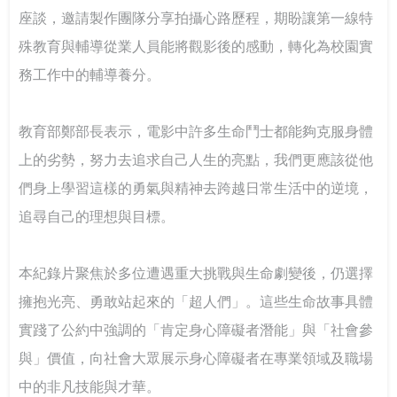
坊 強化課程實踐與教學創新
實全民國防教育- 「軍事單位參訪與戶外水域安全防溺活
115年大專校院身心障礙學生夏令營 報名開跑~讓我們一
座談，邀請製作團隊分享拍攝心路歷程，期盼讓第一線特
動」
起青春無礙，夢想同行！
殊教育與輔導從業人員能將觀影後的感動，轉化為校園實
打造校園最暖心的角落 義守大學諮商輔導空間升級，落
務工作中的輔導養分。
實全人教育願景
115年度大專校院特教服務表揚 歡迎踴躍報名
像回娘家一樣的輔導網絡— 北二區輔諮中心打造有溫度
的專業連結
落實法治扎根生活 補助大學法律系所推動法治教育
教育部鄭部長表示，電影中許多生命鬥士都能夠克服身體
上的劣勢，努力去追求自己人生的亮點，我們更應該從他
聽見生命，回歸初心 生命教育廣播節目－「臺灣生命教
們身上學習這樣的勇氣與精神去跨越日常生活中的逆境，
育感動地圖」系列專題
追尋自己的理想與目標。
推動社區共好的社會情緒學習：跨世代創齡方案的實踐
經驗
本紀錄片聚焦於多位遭遇重大挑戰與生命劇變後，仍選擇
擁抱光亮、勇敢站起來的「超人們」。這些生命故事具體
我可以改變我的人生－啟動輕度障礙大專生的自我決策
實踐了公約中強調的「肯定身心障礙者潛能」與「社會參
以師者先行，構築SEL友善校園生態系
與」價值，向社會大眾展示身心障礙者在專業領域及職場
中的非凡技能與才華。