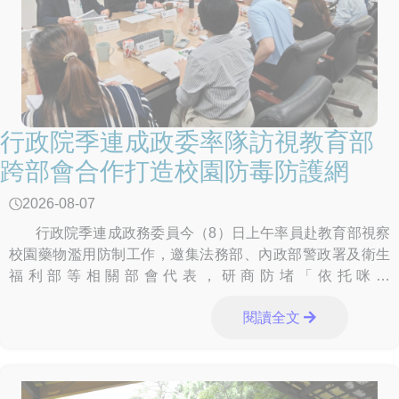
行政院季連成政委率隊訪視教育部
跨部會合作打造校園防毒防護網
2026-08-07
行政院季連成政務委員今（8）日上午率員赴教育部視察
校園藥物濫用防制工作，邀集法務部、內政部警政署及衛生
福利部等相關部會代表，研商防堵「依托咪酯
（Etomidate）」等新興毒品及電子煙入侵校園、精進校園安
閱讀全文
全分工、強化跨部會合作機制等議題，展現中央各部會攜手
合作、建構安全無毒校園的決心。 季政委於聽取教育部業
務報告後，肯定教育部及全體教育同仁長期投入校園藥物濫
用防制工作的努力與成果，季政委表示，教育部除依既有機