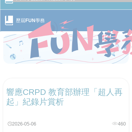
歷屆FUN學務
CONTENTS目錄
響應CRPD 教育部辦理「超人再
行政院季連成政委率隊訪視教育部 跨部會合作打造校園
CONTENTS目錄
防毒防護網
起」紀錄片賞析
轉角遇見心空間─「學美．耕心—大專校院輔導諮商空間
115年全國大專校院學務主管森活SEL跨校共學培力活動
CONTENTS目錄
改造計畫」成果分享會
－森活覺察，學務輔導新視野
2026-05-06
460