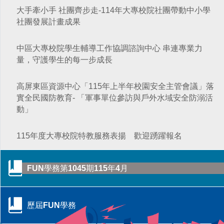
大手牽小手 社團齊步走-114年大專校院社團帶動中小學
從擁擠到療癒：校園諮商空間的再生與轉化——以「學
教育部辦理「安全計畫介入工作坊」 強化校園防治自我
社團發展計畫成果
美耕心」計畫打造學生安心支持場域
教育部補助大專校院學生社團赴教育優先區中小學校辦
傷害整體效能
理暑假營隊活動
中區大專校院學生輔導工作協調諮詢中心 串連專業力
當霧霾散去，閃耀耀眼的燦爛陽光-談大專特教生之校園
鍵盤戰青春！教育部推出沉浸式互動遊戲教材～帶領學
量，守護學生的每一步成長
系統合作
跨域共振找回生命節奏：東吳大學以「生命之弦」音樂
生看見數位/網路世界的傷害與界線
會實現SEL新模式
高屏東區資源中心「115年上半年校園安全主管會議」落
教育部舉辦115年度校園性別事件行政訴訟案例研討會
115年大專校院身心障礙學生夏令營 報名開跑~讓我們一
實全民國防教育- 「軍事單位參訪與戶外水域安全防溺活
起青春無礙，夢想同行！
動」
像回娘家一樣的輔導網絡— 北二區輔諮中心打造有溫度
115年度大專校院特教服務表揚 歡迎踴躍報名
的專業連結
FUN學務第1045期115年4月
歷屆FUN學務