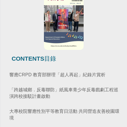
行政院季連成政委率隊訪視教育部 跨部會合作打造校園
CONTENTS目錄
防毒防護網
轉角遇見心空間─「學美．耕心—大專校院輔導諮商空間
115年全國大專校院學務主管森活SEL跨校共學培力活動
CONTENTS目錄
改造計畫」成果分享會
－森活覺察，學務輔導新視野
跨域翻轉諮商環境：教育部「學美．耕心」計畫見證校
教育部辦理「全民國防教育暨防衛動員學術研討會」
教育輔具支持多元學習-教育部辦理115年身心障礙學生
CONTENTS目錄
園溫暖蛻變
教育輔具知能研討會
教育部召開115年特殊教育行政支持網絡會議－聚焦AI及
關懷少年偏差行為．守護校園安寧 「2026青少年藥物濫
響應CRPD 教育部辦理「超人再起」紀錄片賞析
融合教育推動
提升專業知能協助學生處理校園親密關係暴力事件 保護
用預防與犯罪防治國際研討會」
學生人身安全
「跨越城鄉．反毒聯防」紙風車青少年反毒戲劇工程巡
線上線下全面共同守護校園—115年大專校院跟蹤騷擾暨
春暉愛傳遞！教育部攜手績優志工，共築跨域防毒、反
演跨校接駁計畫啟動
數位／網路性別暴力防治研討會
強化全民國防與防救災量能-政大與美和科大攜手辦理毒
詐防護網
化災應變實作訓練
大專校院響應性別平等教育日活動 共同營造友善校園環
強化「喪屍煙彈」校園防制 教育部以「辨風險、阻來
大專校院推動性別平等教育日實務分享，展現校園多元
境
源、即處遇、重輔導」守護學生安全
別具「藝」格！適應藝術夏令營 從探索自我到成就彼
對話能量
此