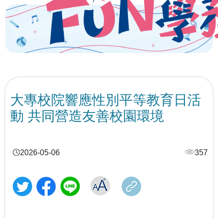
CONTENTS目錄
大專校院響應性別平等教育日活
跨越年齡的性別平權實踐，《性別平等教育季刊》第111
動 共同營造友善校園環境
期引領高齡人生新圖像
「解癮—解開毒品上癮的真相」反毒教育特展 登陸花蓮
2026-05-06
357
「義」氣風發、「社」我其誰！115年全國大專校院學生
社團評選盛大舉行
115學年度身心障礙學生升學大專校院甄試 3月19日開放