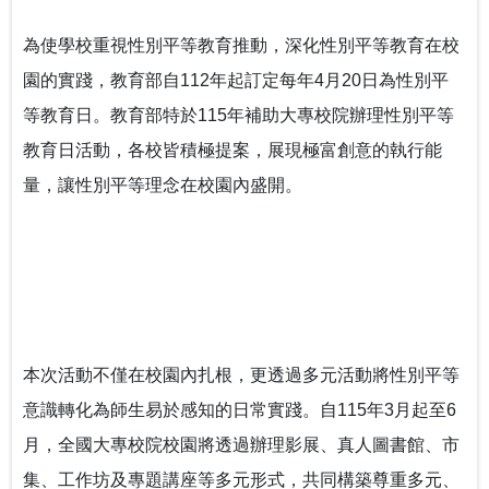
查看試場 3月20日學科考試登場
為使學校重視性別平等教育推動，深化性別平等教育在校
教育部辦理國民教育階段全民國防教育融入式教學工作
園的實踐，教育部自112年起訂定每年4月20日為性別平
坊 強化課程實踐與教學創新
等教育日。教育部特於115年補助大專校院辦理性別平等
打造校園最暖心的角落 義守大學諮商輔導空間升級，落
教育日活動，各校皆積極提案，展現極富創意的執行能
實全人教育願景
量，讓性別平等理念在校園內盛開。
落實法治扎根生活 補助大學法律系所推動法治教育
聽見生命，回歸初心 生命教育廣播節目－「臺灣生命教
育感動地圖」系列專題
推動社區共好的社會情緒學習：跨世代創齡方案的實踐
本次活動不僅在校園內扎根，更透過多元活動將性別平等
經驗
意識轉化為師生易於感知的日常實踐。自115年3月起至6
月，全國大專校院校園將透過辦理影展、真人圖書館、市
我可以改變我的人生－啟動輕度障礙大專生的自我決策
集、工作坊及專題講座等多元形式，共同構築尊重多元、