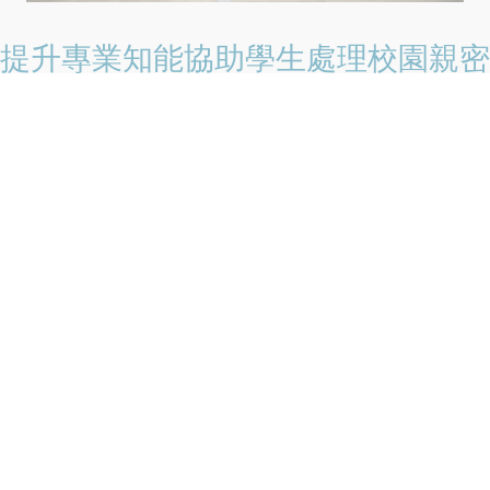
提升專業知能協助學生處理校園親密
關係暴力事件 保護學生人身安全
2026-08-07
為落實家庭暴力防治法第63條之1規定，並提升大專校院學校
人員處理校園親密關係暴力事件之專業知能，教育部持續推
動校園親密關係暴力事件防治工作。考量近年校園因情感發
展衍生之親密關係暴力事件，其態樣與「數位
閱讀全文