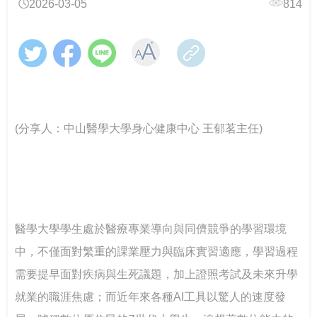
2026-03-05
814
跨域翻轉諮商環境：教育部「學美．耕心」計畫見證校
教育部辦理「全民國防教育暨防衛動員學術研討會」
教育輔具支持多元學習-教育部辦理115年身心障礙學生
CONTENTS目錄
園溫暖蛻變
教育輔具知能研討會
教育部召開115年特殊教育行政支持網絡會議－聚焦AI及
響應CRPD 教育部辦理「超人再起」紀錄片賞析
關懷少年偏差行為．守護校園安寧 「2026青少年藥物濫
融合教育推動
提升專業知能協助學生處理校園親密關係暴力事件 保護
CONTENTS目錄
用預防與犯罪防治國際研討會」
學生人身安全
「跨越城鄉．反毒聯防」紙風車青少年反毒戲劇工程巡
線上線下全面共同守護校園—115年大專校院跟蹤騷擾暨
跨越年齡的性別平權實踐，《性別平等教育季刊》第111
演跨校接駁計畫啟動
春暉愛傳遞！教育部攜手績優志工，共築跨域防毒、反
數位／網路性別暴力防治研討會
強化全民國防與防救災量能-政大與美和科大攜手辦理毒
期引領高齡人生新圖像
(分享人：中山醫學大學身心健康中心 王郁茗主任)
詐防護網
化災應變實作訓練
大專校院響應性別平等教育日活動 共同營造友善校園環
強化「喪屍煙彈」校園防制 教育部以「辨風險、阻來
「解癮—解開毒品上癮的真相」反毒教育特展 登陸花蓮
境
大專校院推動性別平等教育日實務分享，展現校園多元
源、即處遇、重輔導」守護學生安全
別具「藝」格！適應藝術夏令營 從探索自我到成就彼
對話能量
此
「義」氣風發、「社」我其誰！115年全國大專校院學生
大手牽小手 社團齊步走-114年大專校院社團帶動中小學
從擁擠到療癒：校園諮商空間的再生與轉化——以「學
社團評選盛大舉行
社團發展計畫成果
教育部辦理「安全計畫介入工作坊」 強化校園防治自我
美耕心」計畫打造學生安心支持場域
教育部補助大專校院學生社團赴教育優先區中小學校辦
醫學大學學生處於醫療專業導向與同儕競爭的學習環境
傷害整體效能
理暑假營隊活動
中，不僅面對繁重的課業壓力與臨床實習適應，學習過程
115學年度身心障礙學生升學大專校院甄試 3月19日開放
中區大專校院學生輔導工作協調諮詢中心 串連專業力
當霧霾散去，閃耀耀眼的燦爛陽光-談大專特教生之校園
查看試場 3月20日學科考試登場
量，守護學生的每一步成長
需要提早面對疾病與生死議題，加上證照考試及未來升學
鍵盤戰青春！教育部推出沉浸式互動遊戲教材～帶領學
系統合作
跨域共振找回生命節奏：東吳大學以「生命之弦」音樂
生看見數位/網路世界的傷害與界線
會實現SEL新模式
就業的職涯焦慮；而近年來各種AI工具以驚人的速度發
教育部辦理國民教育階段全民國防教育融入式教學工作
高屏東區資源中心「115年上半年校園安全主管會議」落
教育部舉辦115年度校園性別事件行政訴訟案例研討會