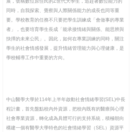
展，號稱數位原住民的Z世代大學生，追趕著數位能力的
坊 強化課程實踐與教學創新
實全民國防教育- 「軍事單位參訪與戶外水域安全防溺活
115年大專校院身心障礙學生夏令營 報名開跑~讓我們一
同時，自我探索、覺察與人際關係能力的成長也同等重
動」
起青春無礙，夢想同行！
打造校園最暖心的角落 義守大學諮商輔導空間升級，落
要。學校教育的任務不只要把學生訓練成「會做事的專業
實全人教育願景
115年度大專校院特教服務表揚 歡迎踴躍報名
像回娘家一樣的輔導網絡— 北二區輔諮中心打造有溫度
者」，也要培育學生長成「能承接情緒與關係、能思辨與
的專業連結
抉擇的未來公民」。因此，如何在專業訓練的同時，關注
落實法治扎根生活 補助大學法律系所推動法治教育
學生的社會情感發展，提升情緒管理能力與心理健康，是
聽見生命，回歸初心 生命教育廣播節目－「臺灣生命教
學校輔導工作中重要的方向。
育感動地圖」系列專題
推動社區共好的社會情緒學習：跨世代創齡方案的實踐
經驗
中山醫學大學於114年上半年啟動社會情緒學習(SEL)中長
我可以改變我的人生－啟動輕度障礙大專生的自我決策
程計畫，首先盤點校內外資源，把校內既有的醫療與心理
以師者先行，構築SEL友善校園生態系
社會專業資源，轉化成為具體可行的支持系統，積極朝向
構建一個有醫學大學特色的社會情緒學習（SEL）資源平