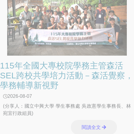
校與警察機關校園安全支援協定、優化校園安全人力配置與
分工、提升尿液檢驗時效、強化家庭支持系統，以及精進少
年輔導委員會與校外會組織功能等，提升校園反毒量能。
季政委表示，政府持續推動「掃毒四道防線」，包括海外情
資整合、海巡查緝攔截、關務嚴查走私及境內偵防緝毒，除
強化查緝量能外，更應全面落實識毒及拒毒預防教育，完善
校園反毒防護網，提升學生辨識新興毒品危害的能力，維護
校園安全與學生健康。 季政委重申，政府打擊黑幫、反制
毒品的立場堅定，新興毒品防制是一項長期且持續性的工
115年全國大專校院學務主管森活
作，無法僅由教育體系獨力完成。行政院將協調內政部警政
SEL跨校共學培力活動－森活覺察，
署、法務部及衛生福利部等相關機關，全力支援教育部建置
學務輔導新視野
唾液快篩機制、強化情資整合與毒品溯源查緝，並完善後續
醫療戒治與輔導處遇，共同防止新興毒品危害青年學子身心
2026-08-07
健康。 教育部表示，未來將持續深化與警政等相關機關的
跨部會合作及支援聯繫機制，督導各級學校落實校園反毒宣
(分享人：國立中興大學 學生事務處 吳政憲學生事務長、林
導、特定人員清查篩檢、關懷輔導及校園周邊巡查等工作，
宛宜行政組員)
降低毒品進入校園風險。同時，教育部規劃俟《毒品危害防
制條例》修正完成、法源完備後，將唾液快篩納入學校特定
閱讀全文