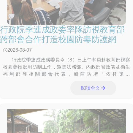
行政院季連成政委率隊訪視教育部
跨部會合作打造校園防毒防護網
2026-08-07
行政院季連成政務委員今（8）日上午率員赴教育部視察
校園藥物濫用防制工作，邀集法務部、內政部警政署及衛生
福利部等相關部會代表，研商防堵「依托咪酯
（Etomidate）」等新興毒品及電子煙入侵校園、精進校園安
閱讀全文
全分工、強化跨部會合作機制等議題，展現中央各部會攜手
合作、建構安全無毒校園的決心。 季政委於聽取教育部業
務報告後，肯定教育部及全體教育同仁長期投入校園藥物濫
用防制工作的努力與成果，季政委表示，教育部除依既有機
制推動各項反毒措施外，也應在尊重學校自主及兼顧師生權
益的前提下，持續與相關部會合作精進防制作為，包括全面
落實反毒宣導與通報機制、加強校園周邊熱點巡邏、強化學