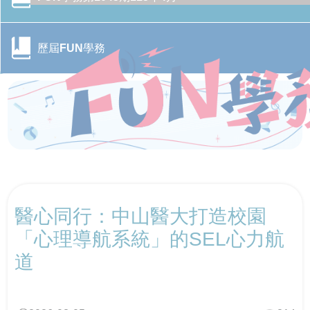
歷屆FUN學務
CONTENTS目錄
醫心同行：中山醫大打造校園
行政院季連成政委率隊訪視教育部 跨部會合作打造校園
CONTENTS目錄
防毒防護網
「心理導航系統」的SEL心力航
道
轉角遇見心空間─「學美．耕心—大專校院輔導諮商空間
115年全國大專校院學務主管森活SEL跨校共學培力活動
CONTENTS目錄
改造計畫」成果分享會
－森活覺察，學務輔導新視野