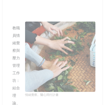
教職
員情
緒覺
察與
壓力
管理
工作
坊：
結合
情緒覺察。醫心同行計畫
理
論、