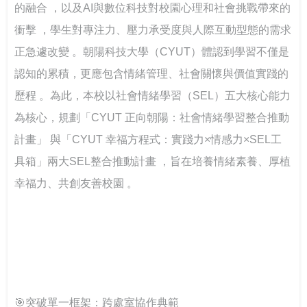
的融合 ，以及AI與數位科技對校園心理和社會挑戰帶來的
坊 強化課程實踐與教學創新
實全民國防教育- 「軍事單位參訪與戶外水域安全防溺活
115年大專校院身心障礙學生夏令營 報名開跑~讓我們一
動」
起青春無礙，夢想同行！
衝擊 ，學生對專注力、壓力承受度與人際互動型態的需求
打造校園最暖心的角落 義守大學諮商輔導空間升級，落
正急遽改變 。朝陽科技大學（CYUT）體認到學習不僅是
實全人教育願景
115年度大專校院特教服務表揚 歡迎踴躍報名
像回娘家一樣的輔導網絡— 北二區輔諮中心打造有溫度
認知的累積，更應包含情緒管理、社會關懷與價值實踐的
的專業連結
歷程 。為此，本校以社會情緒學習（SEL）五大核心能力
落實法治扎根生活 補助大學法律系所推動法治教育
為核心，規劃「CYUT 正向朝陽：社會情緒學習整合推動
聽見生命，回歸初心 生命教育廣播節目－「臺灣生命教
計畫」 與「CYUT 幸福方程式：實踐力×情感力×SEL工
育感動地圖」系列專題
具箱」兩大SEL整合推動計畫 ，旨在培養情緒素養、厚植
幸福力、共創友善校園 。
推動社區共好的社會情緒學習：跨世代創齡方案的實踐
經驗
我可以改變我的人生－啟動輕度障礙大專生的自我決策
以師者先行，構築SEL友善校園生態系
🎯突破單一框架：跨處室協作典範