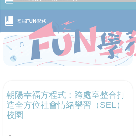
歷屆FUN學務
CONTENTS目錄
朝陽幸福方程式：跨處室整合打
行政院季連成政委率隊訪視教育部 跨部會合作打造校園
CONTENTS目錄
防毒防護網
造全方位社會情緒學習（SEL）
校園
轉角遇見心空間─「學美．耕心—大專校院輔導諮商空間
115年全國大專校院學務主管森活SEL跨校共學培力活動
CONTENTS目錄
改造計畫」成果分享會
－森活覺察，學務輔導新視野