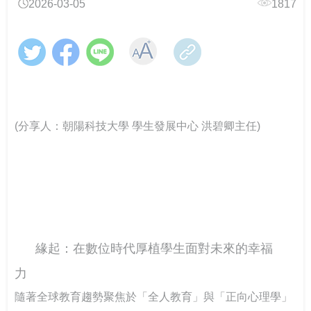
2026-03-05
1817
跨域翻轉諮商環境：教育部「學美．耕心」計畫見證校
教育部辦理「全民國防教育暨防衛動員學術研討會」
教育輔具支持多元學習-教育部辦理115年身心障礙學生
CONTENTS目錄
園溫暖蛻變
教育輔具知能研討會
教育部召開115年特殊教育行政支持網絡會議－聚焦AI及
響應CRPD 教育部辦理「超人再起」紀錄片賞析
關懷少年偏差行為．守護校園安寧 「2026青少年藥物濫
融合教育推動
提升專業知能協助學生處理校園親密關係暴力事件 保護
CONTENTS目錄
用預防與犯罪防治國際研討會」
學生人身安全
「跨越城鄉．反毒聯防」紙風車青少年反毒戲劇工程巡
線上線下全面共同守護校園—115年大專校院跟蹤騷擾暨
跨越年齡的性別平權實踐，《性別平等教育季刊》第111
演跨校接駁計畫啟動
春暉愛傳遞！教育部攜手績優志工，共築跨域防毒、反
數位／網路性別暴力防治研討會
強化全民國防與防救災量能-政大與美和科大攜手辦理毒
期引領高齡人生新圖像
(分享人：朝陽科技大學 學生發展中心 洪碧卿主任)
詐防護網
化災應變實作訓練
大專校院響應性別平等教育日活動 共同營造友善校園環
強化「喪屍煙彈」校園防制 教育部以「辨風險、阻來
「解癮—解開毒品上癮的真相」反毒教育特展 登陸花蓮
境
大專校院推動性別平等教育日實務分享，展現校園多元
源、即處遇、重輔導」守護學生安全
別具「藝」格！適應藝術夏令營 從探索自我到成就彼
對話能量
此
「義」氣風發、「社」我其誰！115年全國大專校院學生
大手牽小手 社團齊步走-114年大專校院社團帶動中小學
從擁擠到療癒：校園諮商空間的再生與轉化——以「學
社團評選盛大舉行
社團發展計畫成果
教育部辦理「安全計畫介入工作坊」 強化校園防治自我
美耕心」計畫打造學生安心支持場域
教育部補助大專校院學生社團赴教育優先區中小學校辦
傷害整體效能
理暑假營隊活動
緣起：在數位時代厚植學生面對未來的幸福
115學年度身心障礙學生升學大專校院甄試 3月19日開放
中區大專校院學生輔導工作協調諮詢中心 串連專業力
當霧霾散去，閃耀耀眼的燦爛陽光-談大專特教生之校園
查看試場 3月20日學科考試登場
量，守護學生的每一步成長
鍵盤戰青春！教育部推出沉浸式互動遊戲教材～帶領學
系統合作
力
跨域共振找回生命節奏：東吳大學以「生命之弦」音樂
生看見數位/網路世界的傷害與界線
會實現SEL新模式
隨著全球教育趨勢聚焦於「全人教育」與「正向心理學」
教育部辦理國民教育階段全民國防教育融入式教學工作
高屏東區資源中心「115年上半年校園安全主管會議」落
教育部舉辦115年度校園性別事件行政訴訟案例研討會