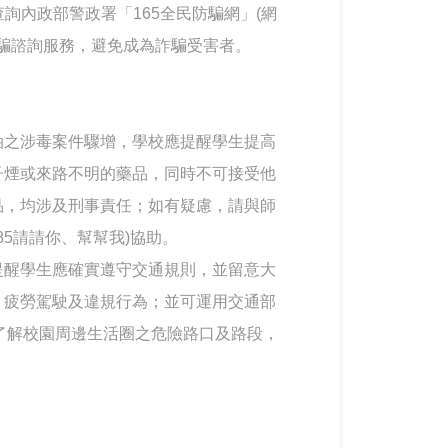
詢內政部警政署「165全民防騙網」(網
及相關反詐騙諮詢服務，避免成為詐騙受害者。
油之涉毒案件驟增，學校應提醒學生提高
子煙或來路不明的藥品，同時不可接受他
品，均涉及刑事責任；如有疑慮，請與師
885請請你、幫幫我)協助。
提醒學生應確實遵守交通規則，並留意大
、疲勞駕駛及違規行為；並可運用交通部
tSpots）了解校園周邊生活圈之危險路口及路段，