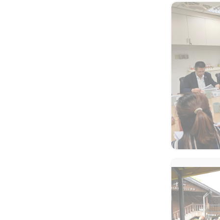
教育部辦理「安全計畫介入工
大專校院響應性別平等教育日
陽光-談大專特教生之校園系統
作坊」 強化校園防治自我傷害
活動 共同營造友善校園環境
合作
整體效能
跨越年齡的性別平權實踐，
《性別平等教育季刊》第111
大手牽小手 社團齊步走-114年
教育部舉辦115年度校園性別
鍵盤戰青春！教育部推出沉浸
期引領高齡人生新圖像
大專校院社團帶動中小學社團
事件行政訴訟案例研討會
式互動遊戲教材～帶領學生看
發展計畫成果
見數位/網路世界的傷害與界線
「解癮—解開毒品上癮的真
相」反毒教育特展 登陸花蓮
中區大專校院學生輔導工作協
115年大專校院身心障礙學生
調諮詢中心 串連專業力量，守
夏令營 報名開跑~讓我們一起
護學生的每一步成長
「義」氣風發、「社」我其
青春無礙，夢想同行！
誰！115年全國大專校院學生
社團評選盛大舉行
高屏東區資源中心「115年上
像回娘家一樣的輔導網絡— 北
半年校園安全主管會議」落實
二區輔諮中心打造有溫度的專
全民國防教育- 「軍事單位參
115學年度身心障礙學生升學
業連結
訪與戶外水域安全防溺活動」
大專校院甄試 3月19日開放查
看試場 3月20日學科考試登場
115年度大專校院特教服務表
揚 歡迎踴躍報名
教育部辦理國民教育階段全民