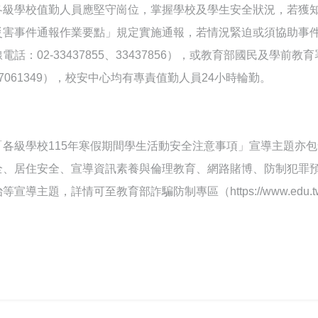
各級學校值勤人員應堅守崗位，掌握學校及學生安全狀況，若獲
災害事件通報作業要點」規定實施通報，若情況緊迫或須協助事
線電話：02-33437855、33437856），或教育部國民及學前
37061349），校安中心均有專責值勤人員24小時輪勤。
「各級學校115年寒假期間學生活動安全注意事項」宣導主題亦
全、居住安全、宣導資訊素養與倫理教育、網路賭博、防制犯罪
等宣導主題，詳情可至教育部詐騙防制專區（https://www.edu.tw/A