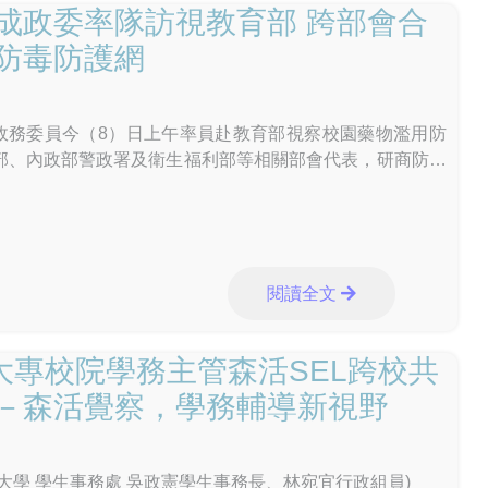
成政委率隊訪視教育部 跨部會合
防毒防護網
委員今（8）日上午率員赴教育部視察校園藥物濫用防
部、內政部警政署及衛生福利部等相關部會代表，研商防堵
midate）」等新興毒品及電子煙入侵校園、精進校園安全分
作機制等議題，展現中央各部會攜手合作、建構安全無毒校
委於聽取教育部業務報告後，肯定教育部及全體教育同仁
濫用防制工作的努力與成果，季政委表示，教育部除依既有
措施外，也應在尊重學校自主及兼顧師生權益的前提下，持
閱讀全文
精進防制作為，包括全面落實反毒宣導與通報機制、加強校
強化學校與警察機關校園安全支援協定、優化校園安全人力
國大專校院學務主管森活SEL跨校共
尿液檢驗時效、強化家庭支持系統，以及精進少年輔導委員
能等，提升校園反毒量能。 季政委表示，政府持續推動
－森活覺察，學務輔導新視野
，包括海外情資整合、海巡查緝攔截、關務嚴查走私及境內
查緝量能外，更應全面落實識毒及拒毒預防教育，完善校園
學生辨識新興毒品危害的能力，維護校園安全與學生健
大學 學生事務處 吳政憲學生事務長、林宛宜行政組員)