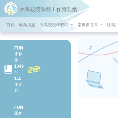
跳到主要內容
大專校院學務工作資訊網
首頁
最新消息
大專校院學務區
素養教育區
社團
FUN
學務
第
1049
期
115
年8
月
FUN
學務