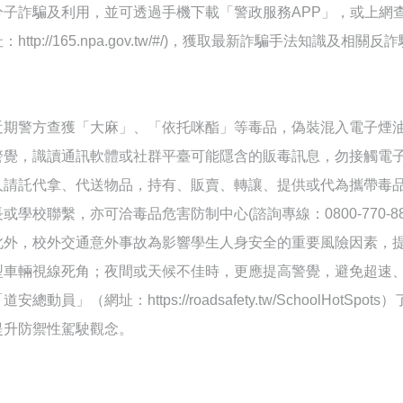
分子詐騙及利用，並可透過手機下載「警政服務APP」，或上網查
址：http://165.npa.gov.tw/#/)，獲取最新詐騙手法知識
近期警方查獲「大麻」、「依托咪酯」等毒品，偽裝混入電子煙
警覺，識讀通訊軟體或社群平臺可能隱含的販毒訊息，勿接觸電
人請託代拿、代送物品，持有、販賣、轉讓、提供或代為攜帶毒
長或學校聯繫，亦可洽毒品危害防制中心(諮詢專線：0800-770-
此外，校外交通意外事故為影響學生人身安全的重要風險因素，
型車輛視線死角；夜間或天候不佳時，更應提高警覺，避免超速
道安總動員」（網址：https://roadsafety.tw/SchoolHo
提升防禦性駕駛觀念。