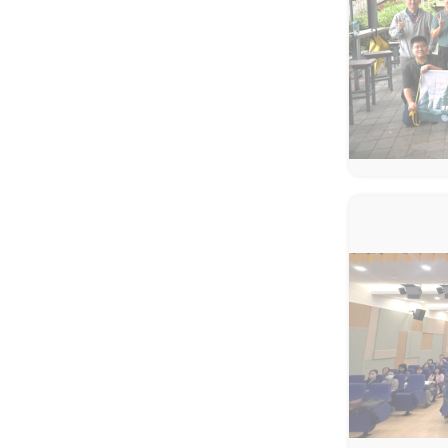
國防教育融入式教學工作坊 強
化課程實踐與教學創新
打造校園最暖心的角落 義守大
學諮商輔導空間升級，落實全
人教育願景
落實法治扎根生活 補助大學法
律系所推動法治教育
聽見生命，回歸初心 生命教育
廣播節目－「臺灣生命教育感
動地圖」系列專題
推動社區共好的社會情緒學
習：跨世代創齡方案的實踐經
驗