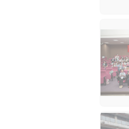
我可以改變我的人生－啟動輕
度障礙大專生的自我決策
以師者先行，構築SEL友善校
園生態系
台鋼技大剛圓勤儉與大學SEL