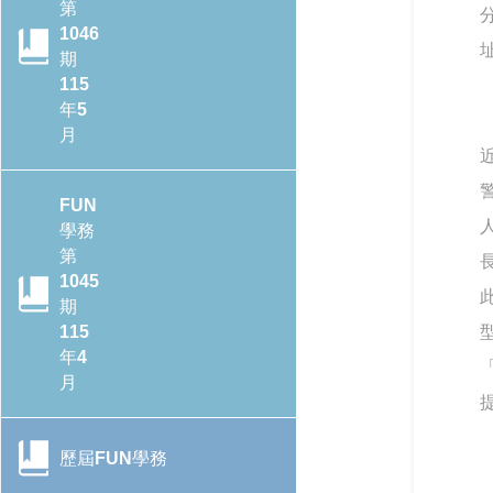
第
1046
行政院季連成政委率隊訪視教
期
育部 跨部會合作打造校園防毒
115
防護網
年5
月
115年全國大專校院學務主管
森活SEL跨校共學培力活動－
FUN
森活覺察，學務輔導新視野
學務
CONTENTS目錄
第
教育輔具支持多元學習-教育部
1045
辦理115年身心障礙學生教育
轉角遇見心空間─「學美．耕
期
輔具知能研討會
心—大專校院輔導諮商空間改
115
造計畫」成果分享會
年4
「
月
提升專業知能協助學生處理校
園親密關係暴力事件 保護學生
教育部辦理「全民國防教育暨
人身安全
防衛動員學術研討會」
歷屆FUN學務
CONTENTS目錄
強化全民國防與防救災量能-政