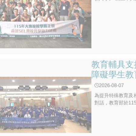
康。 季政委重申
一項長期且持續性
警政署、法務部及
制、強化情資整合
止新興毒品危害青
等相關機關的跨部
特定人員清查篩檢
險。同時，教育部
液快篩納入學校特
教育輔具支
輔導，接住每一位
障礙學生教
2026-08-07
為提升特殊教育及
對話，教育部於11
高級中等學校身心