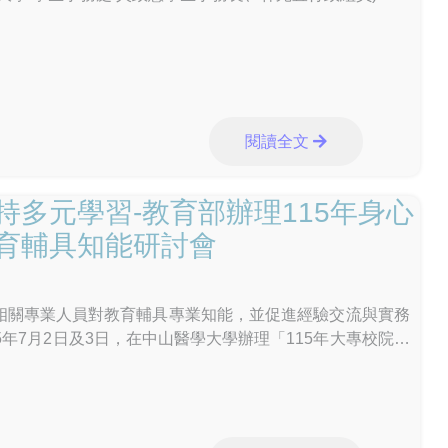
，政府打擊黑幫、反制毒品的立場堅定，新興毒品防制是
的工作，無法僅由教育體系獨力完成。行政院將協調內政部
衛生福利部等相關機關，全力支援教育部建置唾液快篩機
與毒品溯源查緝，並完善後續醫療戒治與輔導處遇，共同防
年學子身心健康。 教育部表示，未來將持續深化與警政
會合作及支援聯繫機制，督導各級學校落實校園反毒宣導、
閱讀全文
、關懷輔導及校園周邊巡查等工作，降低毒品進入校園風
規劃俟《毒品危害防制條例》修正完成、法源完備後，將唾
定人員篩檢工具之一，期能及早發現高風險個案、提供精準
持多元學習-教育部辦理115年身心
需要協助的孩子，打造健康、安全、友善的學習環境。
育輔具知能研討會
相關專業人員對教育輔具專業知能，並促進經驗交流與實務
5年7月2日及3日，在中山醫學大學辦理「115年大專校院及
障礙學生教育輔具知能研討會」，透過專業觀