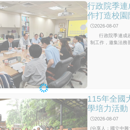
行政院季連
作打造校園
2026-08-07
行政院季連成政務
制工作，邀集法務
「依托咪酯（Eto
工、強化跨部會合
園的決心。 季政
長期投入校園藥物
機制推動各項反毒
續與相關部會合作
園周邊熱點巡邏、
115年全
配置與分工、提升
會與校外會組織功
學培力活動
「掃毒四道防線」
2026-08-07
偵防緝毒，除強化
反毒防護網，提升
(分享人：國立中興