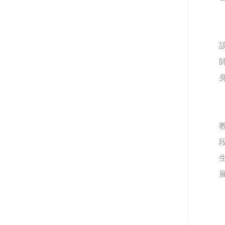
我可以改變我的人生－啟動輕
度障礙大專生的自我決策
以師者先行，構築SEL友善校
園生態系
台鋼技大剛圓勤儉與大學SEL