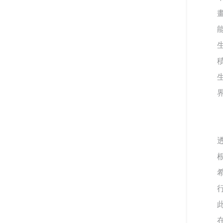
國防教育融入式教學工作坊 強
化課程實踐與教學創新
打造校園最暖心的角落 義守大
學諮商輔導空間升級，落實全
人教育願景
落實法治扎根生活 補助大學法
律系所推動法治教育
聽見生命，回歸初心 生命教育
廣播節目－「臺灣生命教育感
動地圖」系列專題
推動社區共好的社會情緒學
習：跨世代創齡方案的實踐經
驗