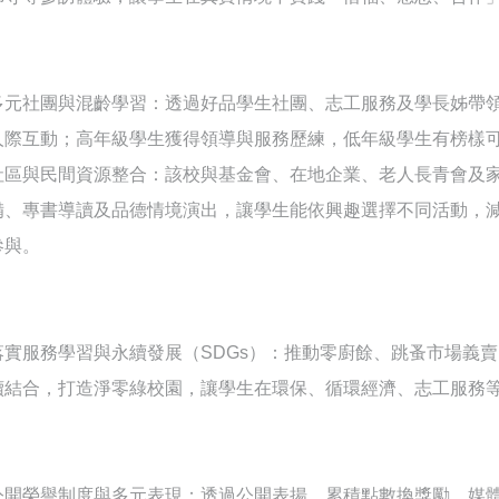
多元社團與混齡學習：透過好品學生社團、志工服務及學長姊帶
人際互動；高年級學生獲得領導與服務歷練，低年級學生有榜樣
社區與民間資源整合：該校與基金會、在地企業、老人長青會及
備、專書導讀及品德情境演出，讓學生能依興趣選擇不同活動，
參與。
落實服務學習與永續發展（SDGs）：推動零廚餘、跳蚤市場義
續結合，打造淨零綠校園，讓學生在環保、循環經濟、志工服務
公開榮譽制度與多元表現：透過公開表揚、累積點數換獎勵、媒