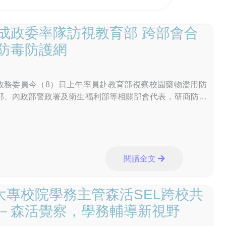
成政委率隊訪視教育部 跨部會合
防毒防護網
委員今（8）日上午率員赴教育部視察校園藥物濫用防
部、內政部警政署及衛生福利部等相關部會代表，研商防堵
midate）」等新興毒品及電子煙入侵校園、精進校園安全分
作機制等議題，展現中央各部會攜手合作、建構安全無毒校
委於聽取教育部業務報告後，肯定教育部及全體教育同仁
濫用防制工作的努力與成果，季政委表示，教育部除依既有
措施外，也應在尊重學校自主及兼顧師生權益的前提下，持
閱讀全文
精進防制作為，包括全面落實反毒宣導與通報機制、加強校
強化學校與警察機關校園安全支援協定、優化校園安全人力
國大專校院學務主管森活SEL跨校共
尿液檢驗時效、強化家庭支持系統，以及精進少年輔導委員
能等，提升校園反毒量能。 季政委表示，政府持續推動
－森活覺察，學務輔導新視野
，包括海外情資整合、海巡查緝攔截、關務嚴查走私及境內