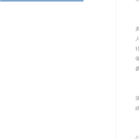
教育部召開115年特殊教育行
大與美和科大攜手辦理毒化災
政支持網絡會議－聚焦AI及融
應變實作訓練
合教育推動
跨域翻轉諮商環境：教育部
「學美．耕心」計畫見證校園
別具「藝」格！適應藝術夏令
溫暖蛻變
線上線下全面共同守護校園—
營 從探索自我到成就彼此
115年大專校院跟蹤騷擾暨數
位／網路性別暴力防治研討會
關懷少年偏差行為．守護校園
教育部補助大專校院學生社團
安寧 「2026青少年藥物濫用
赴教育優先區中小學校辦理暑
預防與犯罪防治國際研討會」
強化「喪屍煙彈」校園防制
CONTENTS目錄
假營隊活動
教育部以「辨風險、阻來源、
即處遇、重輔導」守護學生安
春暉愛傳遞！教育部攜手績優
全
跨域共振找回生命節奏：東吳
志工，共築跨域防毒、反詐防
響應CRPD 教育部辦理「超人
大學以「生命之弦」音樂會實
護網
再起」紀錄片賞析
現SEL新模式
從擁擠到療癒：校園諮商空間
的再生與轉化——以「學美耕
大專校院推動性別平等教育日
「跨越城鄉．反毒聯防」紙風
心」計畫打造學生安心支持場
實務分享，展現校園多元對話
車青少年反毒戲劇工程巡演跨
域
能量
校接駁計畫啟動
CONTENTS目錄
當霧霾散去，閃耀耀眼的燦爛