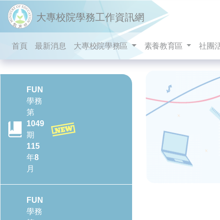
跳到主要內容
大專校院學務工作資訊網
首頁
最新消息
大專校院學務區
素養教育區
社團
FUN
學務
第
1049
期
115
年8
月
FUN
學務