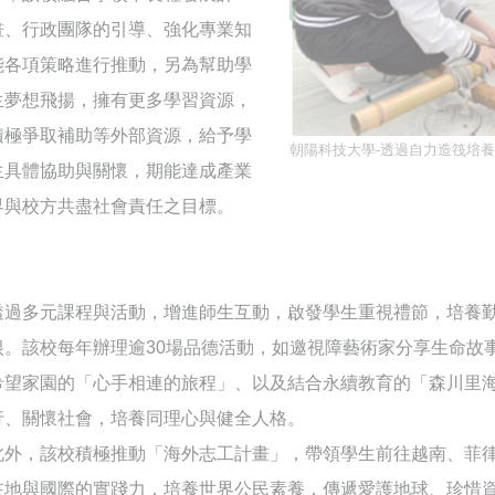
畫、行政團隊的引導、強化專業知
能各項策略進行推動，另為幫助學
生夢想飛揚，擁有更多學習資源，
積極爭取補助等外部資源，給予學
朝陽科技大學-透過自力造筏培
生具體協助與關懷，期能達成產業
界與校方共盡社會責任之目標。
透過多元課程與活動，增進師生互動，啟發學生重視禮節，培養
根。該校每年辦理逾30場品德活動，如邀視障藝術家分享生命故
希望家園的「心手相連的旅程」、以及結合永續教育的「森川里
行、關懷社會，培養同理心與健全人格。
此外，該校積極推動「海外志工計畫」，帶領學生前往越南、菲
在地與國際的實踐力，培養世界公民素養，傳遞愛護地球、珍惜