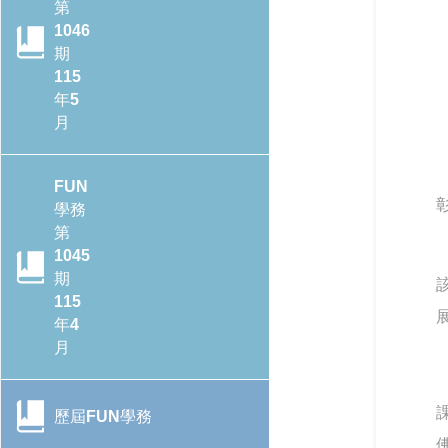
第
1046
行政院季連成政委率隊訪視教
期
育部 跨部會合作打造校園防毒
115
防護網
年5
月
115年全國大專校院學務主管
森活SEL跨校共學培力活動－
FUN
森活覺察，學務輔導新視野
學務
CONTENTS目錄
第
教育輔具支持多元學習-教育部
1045
辦理115年身心障礙學生教育
轉角遇見心空間─「學美．耕
期
輔具知能研討會
心—大專校院輔導諮商空間改
115
造計畫」成果分享會
年4
月
提升專業知能協助學生處理校
園親密關係暴力事件 保護學生
教育部辦理「全民國防教育暨
人身安全
防衛動員學術研討會」
歷屆FUN學務
CONTENTS目錄
強化全民國防與防救災量能-政