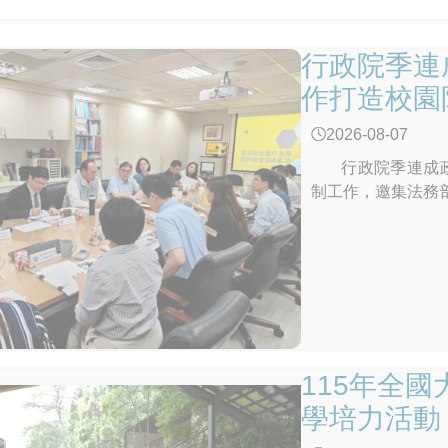
行政院季連
作打造校園
2026-08-07
行政院季連成政務
制工作，邀集法務
「依托咪酯（Eto
工、強化跨部會合
園的決心。 季政
長期投入校園藥物
機制推動各項反毒
續與相關部會合作
園周邊熱點巡邏、
115年全
配置與分工、提升
會與校外會組織功
學培力活動
「掃毒四道防線」