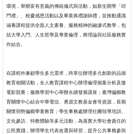
推動社區共好的社會情緒學習：跨世代創齡方案的實踐
環境，舉辦富有意義的傳統儀式與活動，如新生開學「叩
經驗
門禮」、校慶感恩活動以及畢業典禮謝師禮，並推動通識
我可以改變我的人生－啟動輕度障礙大專生的自我決策
涵養課程提供全面人文素養、服務精神的融滲式教學，包
括大學入門、人生哲學及專業倫理，將理論與社區服務實
以師者先行，構築SEL友善校園生態系
作結合。
台鋼技大剛圓勤儉與大學SEL
在課程外兼顧學生多元需求，跨單位辦理多元創新的品德
教育相關活動，全人教育課程中心辦理倫理個案分析及微
電影競賽；服務學習中心舉辦永續發展講座；臺灣偏鄉教
育關懷中心結合中華電信、勇源文教基金會等資源，長期
關懷弱勢偏鄉學童教育；學生事務處辦理社團領導培訓、
文化參訪、特教體驗等多元活動，為落實大學社會責任的
公民實踐，辦理學生代表改選與研習，提升公共事務參與