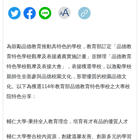
「義」氣風發、「社」我其誰！115年全國大專校院學生
大手牽小手 社團齊步走-114年大專校院社團帶動中小學
從擁擠到療癒：校園諮商空間的再生與轉化——以「學
社團評選盛大舉行
社團發展計畫成果
教育部辦理「安全計畫介入工作坊」 強化校園防治自我
美耕心」計畫打造學生安心支持場域
教育部補助大專校院學生社團赴教育優先區中小學校辦
傷害整體效能
理暑假營隊活動
115學年度身心障礙學生升學大專校院甄試 3月19日開放
中區大專校院學生輔導工作協調諮詢中心 串連專業力
當霧霾散去，閃耀耀眼的燦爛陽光-談大專特教生之校園
查看試場 3月20日學科考試登場
量，守護學生的每一步成長
鍵盤戰青春！教育部推出沉浸式互動遊戲教材～帶領學
系統合作
跨域共振找回生命節奏：東吳大學以「生命之弦」音樂
生看見數位/網路世界的傷害與界線
會實現SEL新模式
為鼓勵品德教育推動具特色的學校，教育部訂定「品德教
教育部辦理國民教育階段全民國防教育融入式教學工作
高屏東區資源中心「115年上半年校園安全主管會議」落
教育部舉辦115年度校園性別事件行政訴訟案例研討會
育特色學校觀摩及表揚遴薦實施計畫」並辦理「品德教育
坊 強化課程實踐與教學創新
實全民國防教育- 「軍事單位參訪與戶外水域安全防溺活
115年大專校院身心障礙學生夏令營 報名開跑~讓我們一
特色學校觀摩及表揚大會」，表揚獲選學校，以激勵學校
動」
起青春無礙，夢想同行！
打造校園最暖心的角落 義守大學諮商輔導空間升級，落
親師生全面參與品德校園文化，形塑優質的校園品德文
實全人教育願景
115年度大專校院特教服務表揚 歡迎踴躍報名
像回娘家一樣的輔導網絡— 北二區輔諮中心打造有溫度
化。以下為獲選114年教育部品德教育特色學校之大專校
的專業連結
院特色分享：
落實法治扎根生活 補助大學法律系所推動法治教育
聽見生命，回歸初心 生命教育廣播節目－「臺灣生命教
輔仁大學-秉持全人教育理念，培育有才有品的優質人才
育感動地圖」系列專題
輔仁大學整合校內資源，創建溫馨友善、創新多元的學習