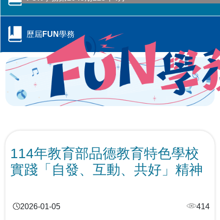
行政院季連成政委率隊訪視教育部 跨部會合作打造校園
CONTENTS目錄
防毒防護網
歷屆FUN學務
轉角遇見心空間─「學美．耕心—大專校院輔導諮商空間
115年全國大專校院學務主管森活SEL跨校共學培力活動
CONTENTS目錄
改造計畫」成果分享會
－森活覺察，學務輔導新視野
跨域翻轉諮商環境：教育部「學美．耕心」計畫見證校
教育部辦理「全民國防教育暨防衛動員學術研討會」
教育輔具支持多元學習-教育部辦理115年身心障礙學生
CONTENTS目錄
園溫暖蛻變
教育輔具知能研討會
教育部召開115年特殊教育行政支持網絡會議－聚焦AI及
響應CRPD 教育部辦理「超人再起」紀錄片賞析
關懷少年偏差行為．守護校園安寧 「2026青少年藥物濫
融合教育推動
提升專業知能協助學生處理校園親密關係暴力事件 保護
CONTENTS目錄
用預防與犯罪防治國際研討會」
學生人身安全
114年教育部品德教育特色學校
「跨越城鄉．反毒聯防」紙風車青少年反毒戲劇工程巡
線上線下全面共同守護校園—115年大專校院跟蹤騷擾暨
跨越年齡的性別平權實踐，《性別平等教育季刊》第111
演跨校接駁計畫啟動
實踐「自發、互動、共好」精神
春暉愛傳遞！教育部攜手績優志工，共築跨域防毒、反
數位／網路性別暴力防治研討會
強化全民國防與防救災量能-政大與美和科大攜手辦理毒
期引領高齡人生新圖像
詐防護網
化災應變實作訓練
大專校院響應性別平等教育日活動 共同營造友善校園環
強化「喪屍煙彈」校園防制 教育部以「辨風險、阻來
「解癮—解開毒品上癮的真相」反毒教育特展 登陸花蓮
境
大專校院推動性別平等教育日實務分享，展現校園多元
源、即處遇、重輔導」守護學生安全
別具「藝」格！適應藝術夏令營 從探索自我到成就彼
2026-01-05
414
對話能量
此