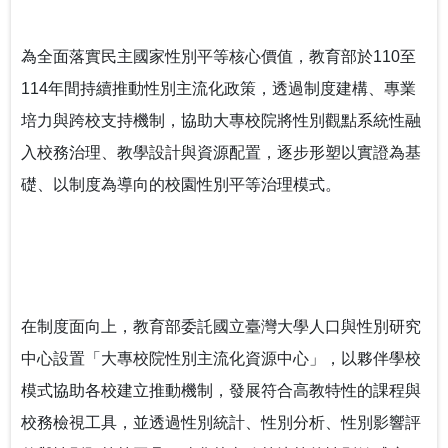
推動社區共好的社會情緒學習：跨世代創齡方案的實踐
經驗
為全面落實民主國家性別平等核心價值，教育部於110至
我可以改變我的人生－啟動輕度障礙大專生的自我決策
114年間持續推動性別主流化政策，透過制度建構、專業
培力與跨校支持機制，協助大專校院將性別觀點系統性融
以師者先行，構築SEL友善校園生態系
入校務治理、教學設計與資源配置，逐步形塑以實證為基
台鋼技大剛圓勤儉與大學SEL
礎、以制度為導向的校園性別平等治理模式。
在制度面向上，教育部委託國立臺灣大學人口與性別研究
中心設置「大專校院性別主流化資源中心」，以夥伴學校
模式協助各校建立推動機制，發展符合高教特性的課程與
校務檢視工具，並透過性別統計、性別分析、性別影響評