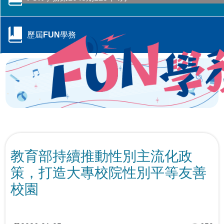
行政院季連成政委率隊訪視教育部 跨部會合作打造校園
CONTENTS目錄
防毒防護網
歷屆FUN學務
轉角遇見心空間─「學美．耕心—大專校院輔導諮商空間
115年全國大專校院學務主管森活SEL跨校共學培力活動
CONTENTS目錄
改造計畫」成果分享會
－森活覺察，學務輔導新視野
跨域翻轉諮商環境：教育部「學美．耕心」計畫見證校
教育部辦理「全民國防教育暨防衛動員學術研討會」
教育輔具支持多元學習-教育部辦理115年身心障礙學生
CONTENTS目錄
園溫暖蛻變
教育輔具知能研討會
教育部召開115年特殊教育行政支持網絡會議－聚焦AI及
響應CRPD 教育部辦理「超人再起」紀錄片賞析
關懷少年偏差行為．守護校園安寧 「2026青少年藥物濫
融合教育推動
提升專業知能協助學生處理校園親密關係暴力事件 保護
CONTENTS目錄
用預防與犯罪防治國際研討會」
學生人身安全
教育部持續推動性別主流化政
「跨越城鄉．反毒聯防」紙風車青少年反毒戲劇工程巡
線上線下全面共同守護校園—115年大專校院跟蹤騷擾暨
跨越年齡的性別平權實踐，《性別平等教育季刊》第111
演跨校接駁計畫啟動
策，打造大專校院性別平等友善
春暉愛傳遞！教育部攜手績優志工，共築跨域防毒、反
數位／網路性別暴力防治研討會
強化全民國防與防救災量能-政大與美和科大攜手辦理毒
期引領高齡人生新圖像
詐防護網
化災應變實作訓練
校園
大專校院響應性別平等教育日活動 共同營造友善校園環
強化「喪屍煙彈」校園防制 教育部以「辨風險、阻來
「解癮—解開毒品上癮的真相」反毒教育特展 登陸花蓮
境
大專校院推動性別平等教育日實務分享，展現校園多元
源、即處遇、重輔導」守護學生安全
別具「藝」格！適應藝術夏令營 從探索自我到成就彼
對話能量
此