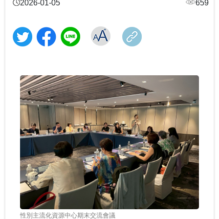
2026-01-05
659
「義」氣風發、「社」我其誰！115年全國大專校院學生
大手牽小手 社團齊步走-114年大專校院社團帶動中小學
從擁擠到療癒：校園諮商空間的再生與轉化——以「學
社團評選盛大舉行
社團發展計畫成果
教育部辦理「安全計畫介入工作坊」 強化校園防治自我
美耕心」計畫打造學生安心支持場域
教育部補助大專校院學生社團赴教育優先區中小學校辦
傷害整體效能
理暑假營隊活動
115學年度身心障礙學生升學大專校院甄試 3月19日開放
中區大專校院學生輔導工作協調諮詢中心 串連專業力
當霧霾散去，閃耀耀眼的燦爛陽光-談大專特教生之校園
查看試場 3月20日學科考試登場
量，守護學生的每一步成長
鍵盤戰青春！教育部推出沉浸式互動遊戲教材～帶領學
系統合作
跨域共振找回生命節奏：東吳大學以「生命之弦」音樂
生看見數位/網路世界的傷害與界線
會實現SEL新模式
教育部辦理國民教育階段全民國防教育融入式教學工作
高屏東區資源中心「115年上半年校園安全主管會議」落
教育部舉辦115年度校園性別事件行政訴訟案例研討會
坊 強化課程實踐與教學創新
實全民國防教育- 「軍事單位參訪與戶外水域安全防溺活
115年大專校院身心障礙學生夏令營 報名開跑~讓我們一
動」
起青春無礙，夢想同行！
打造校園最暖心的角落 義守大學諮商輔導空間升級，落
實全人教育願景
115年度大專校院特教服務表揚 歡迎踴躍報名
像回娘家一樣的輔導網絡— 北二區輔諮中心打造有溫度
的專業連結
落實法治扎根生活 補助大學法律系所推動法治教育
聽見生命，回歸初心 生命教育廣播節目－「臺灣生命教
育感動地圖」系列專題
性別主流化資源中心期末交流會議