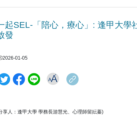
一起SEL-「陪心，療心」: 逢甲大
啟發
2026-01-05
(分享人：逢甲大學 學務長游慧光、心理師留妘蓁)