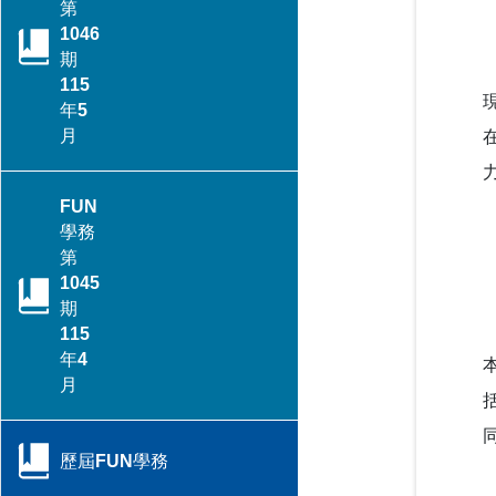
辦理115年身心障礙學生教育
轉角遇見心空間─「學美．耕
第
輔具知能研討會
心—大專校院輔導諮商空間改
1046
造計畫」成果分享會
期
115
提升專業知能協助學生處理校
年5
園親密關係暴力事件 保護學生
教育部辦理「全民國防教育暨
月
人身安全
防衛動員學術研討會」
CONTENTS目錄
強化全民國防與防救災量能-政
教育部召開115年特殊教育行
FUN
大與美和科大攜手辦理毒化災
政支持網絡會議－聚焦AI及融
學務
應變實作訓練
合教育推動
跨域翻轉諮商環境：教育部
第
「學美．耕心」計畫見證校園
1045
別具「藝」格！適應藝術夏令
溫暖蛻變
期
線上線下全面共同守護校園—
營 從探索自我到成就彼此
115
115年大專校院跟蹤騷擾暨數
年4
位／網路性別暴力防治研討會
關懷少年偏差行為．守護校園
月
教育部補助大專校院學生社團
安寧 「2026青少年藥物濫用
赴教育優先區中小學校辦理暑
預防與犯罪防治國際研討會」
強化「喪屍煙彈」校園防制
CONTENTS目錄
假營隊活動
教育部以「辨風險、阻來源、
歷屆FUN學務
即處遇、重輔導」守護學生安
春暉愛傳遞！教育部攜手績優