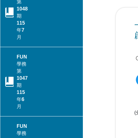
第
1048
期
115
年7
月
CONTENTS目錄
FUN
學務
行政院季連成政委率隊訪視教
第
育部 跨部會合作打造校園防毒
1047
防護網
期
115
年6
115年全國大專校院學務主管
月
森活SEL跨校共學培力活動－
森活覺察，學務輔導新視野
CONTENTS目錄
FUN
教育輔具支持多元學習-教育部
學務