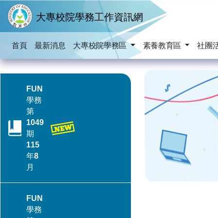
跳到主要內容
大專校院學務工作資訊網
首頁
最新消息
大專校院學務區
素養教育區
社團
FUN
學務
第
1049
期
115
年8
月
FUN
學務