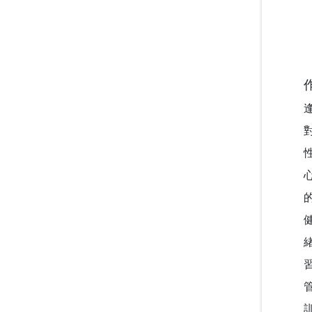
廣播節目－「臺灣生命教育感
動地圖」系列專題
推動社區共好的社會情緒學
習：跨世代創齡方案的實踐經
驗
我可以改變我的人生－啟動輕
度障礙大專生的自我決策
以師者先行，構築SEL友善校
園生態系
台鋼技大剛圓勤儉與大學SEL