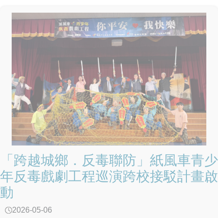
CRPD對於意識提升的重視，透過紀錄片展現身心障礙者的
能力與貢獻，進而消除社會偏見並建立正向氛圍。除了紀錄
片賞析，現場亦安排映後座談，邀請製作團隊分享拍攝心路
歷程，期盼讓第一線特殊教育與輔導從業人員能將觀影後的
感動，轉化為校園實務工作中的輔導養分。教育部鄭部長表
示，電影中許多生命鬥士都能夠克服身體上的劣勢，努力去
追求自己人生的亮點，我們更應該從他們身上學習這樣的勇
氣與精神去跨越日常生活中的逆境，追尋自己的理想與目
標。本紀錄片聚焦於多位遭遇重大挑戰與生命劇變後，仍選
擇擁抱光亮、勇敢站起來的「超人們」。這些生命故事具體
實踐了公約中強調的「肯定身心障礙者潛能」與「社會參
與」價值，向社會大眾展示身心障礙者在專業領域及職場中
的非凡技能與才華。教育部強調，臺灣近年來持續參考
CRPD等國際人權公約精神，不斷精進特殊教育及生命教育
「跨越城鄉．反毒聯防」紙風車青少
的法規政策。未來也將持續優化各項支持措施，引導校園及
年反毒戲劇工程巡演跨校接駁計畫啟
大眾將對多元生命的理解轉化為實際行動，共同建立一個平
動
等、包容且具尊嚴的社會環境。
2026-05-06