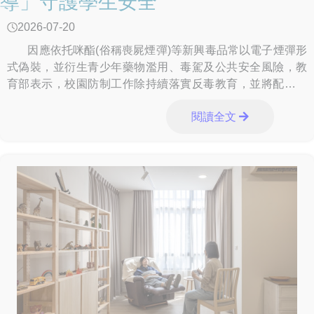
導」守護學生安全
2026-07-20
因應依托咪酯(俗稱喪屍煙彈)等新興毒品常以電子煙彈形
式偽裝，並衍生青少年藥物濫用、毒駕及公共安全風險，教
育部表示，校園防制工作除持續落實反毒教育，並將配合跨
部會查緝、檢驗及輔導網絡，從學
閱讀全文