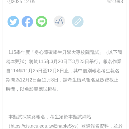
2025-12-05
1998
精進役政服務、守護學子權益：修平科大榮獲第83屆兵
115學年度身心障礙學生升學大專校院甄試 3月19日開放
中區大專校院學生輔導工作協調諮詢中心 串連專業力
當霧霾散去，閃耀耀眼的燦爛陽光-談大專特教生之校園
役節績優表揚
查看試場 3月20日學科考試登場
量，守護學生的每一步成長
鍵盤戰青春！教育部推出沉浸式互動遊戲教材～帶領學
系統合作
生看見數位/網路世界的傷害與界線
醫心同行：中山醫大打造校園「心理導航系統」的SEL
教育部辦理國民教育階段全民國防教育融入式教學工作
高屏東區資源中心「115年上半年校園安全主管會議」落
教育部舉辦115年度校園性別事件行政訴訟案例研討會
心力航道
坊 強化課程實踐與教學創新
實全民國防教育- 「軍事單位參訪與戶外水域安全防溺活
115年大專校院身心障礙學生夏令營 報名開跑~讓我們一
動」
起青春無礙，夢想同行！
朝陽幸福方程式：跨處室整合打造全方位社會情緒學習
打造校園最暖心的角落 義守大學諮商輔導空間升級，落
  115學年度「身心障礙學生升學大專校院甄試」（以下簡
（SEL）校園
實全人教育願景
115年度大專校院特教服務表揚 歡迎踴躍報名
像回娘家一樣的輔導網絡— 北二區輔諮中心打造有溫度
稱本甄試）將於115年3月20日至3月23日舉行。報名作業
的專業連結
弘光科大致力打造「幸福校園」環境
自114年11月25日至12月8日止，其中個別報名考生報名
落實法治扎根生活 補助大學法律系所推動法治教育
期間為12月2日至12月8日，請考生留意報名及繳費截止
文藻外語大學研發性別平等雙語繪本與影音教學，打造
聽見生命，回歸初心 生命教育廣播節目－「臺灣生命教
時間，以免影響應試權益。
跨文化性別教育新典範
育感動地圖」系列專題
推動社區共好的社會情緒學習：跨世代創齡方案的實踐
經驗
  本甄試採網路報名，考生須於本甄試網站
（https://cis.ncu.edu.tw/EnableSys）登錄報名資料，並於