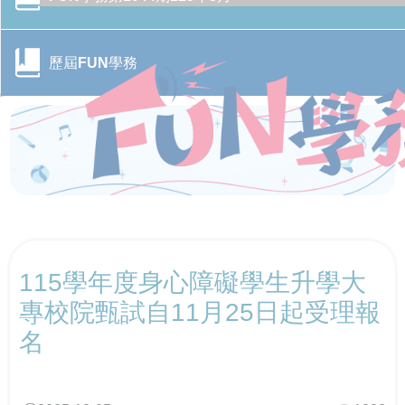
轉角遇見心空間─「學美．耕心—大專校院輔導諮商空間
CONTENTS目錄
改造計畫」成果分享會
歷屆FUN學務
跨域翻轉諮商環境：教育部「學美．耕心」計畫見證校
教育部辦理「全民國防教育暨防衛動員學術研討會」
CONTENTS目錄
園溫暖蛻變
教育部召開115年特殊教育行政支持網絡會議－聚焦AI及
響應CRPD 教育部辦理「超人再起」紀錄片賞析
關懷少年偏差行為．守護校園安寧 「2026青少年藥物濫
融合教育推動
CONTENTS目錄
用預防與犯罪防治國際研討會」
「跨越城鄉．反毒聯防」紙風車青少年反毒戲劇工程巡
線上線下全面共同守護校園—115年大專校院跟蹤騷擾暨
跨越年齡的性別平權實踐，《性別平等教育季刊》第111
演跨校接駁計畫啟動
春暉愛傳遞！教育部攜手績優志工，共築跨域防毒、反
數位／網路性別暴力防治研討會
CONTENTS目錄
期引領高齡人生新圖像
詐防護網
115學年度身心障礙學生升學大
大專校院響應性別平等教育日活動 共同營造友善校園環
強化「喪屍煙彈」校園防制 教育部以「辨風險、阻來
「校園交通風險地圖」專區-機制系統管控風險，建構通
「解癮—解開毒品上癮的真相」反毒教育特展 登陸花蓮
專校院甄試自11月25日起受理報
境
大專校院推動性別平等教育日實務分享，展現校園多元
源、即處遇、重輔導」守護學生安全
學安全環境
對話能量
名
「義」氣風發、「社」我其誰！115年全國大專校院學生
大手牽小手 社團齊步走-114年大專校院社團帶動中小學
從擁擠到療癒：校園諮商空間的再生與轉化——以「學
身心障礙大專生學校學習及生活適應之建議
社團評選盛大舉行
社團發展計畫成果
教育部辦理「安全計畫介入工作坊」 強化校園防治自我
美耕心」計畫打造學生安心支持場域
傷害整體效能