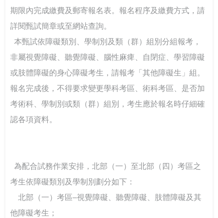
我可以改變我的人生－啟動輕度障礙大專生的自我決策
期限內完成繳費及郵寄報名表。報名程序及繳費方式，請
詳閱甄試簡章或至網站查詢。
以師者先行，構築SEL友善校園生態系
  本甄試依障礙類別、學制別及類（群）組別分組報考，
台鋼技大剛圓勤儉與大學SEL
非屬視覺障礙、聽覺障礙、腦性麻痺、自閉症、學習障礙
或肢體障礙的身心障礙考生，請報考「其他障礙生」組。
報名完成後，不得要求變更學科考區、術科考區、是否加
考術科、學制別或類（群）組別，考生應於報名時仔細確
認各項資料。
  為配合試務作業安排，北部（一）至北部（四）考區之
考生依障礙類別及學制別劃分如下：
    北部（一）考區–視覺障礙、聽覺障礙、肢體障礙及其
他障礙考生；