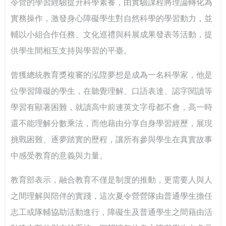
令營的學習經驗提升科學素養，由實驗課程將理論轉化為
坊 強化課程實踐與教學創新
實全民國防教育- 「軍事單位參訪與戶外水域安全防溺活
115年大專校院身心障礙學生夏令營 報名開跑~讓我們一
實務操作，激發身心障礙學生對自然科學的學習動力，並
動」
起青春無礙，夢想同行！
打造校園最暖心的角落 義守大學諮商輔導空間升級，落
輔以小組合作任務、文化巡禮與科展成果發表等活動，提
實全人教育願景
115年度大專校院特教服務表揚 歡迎踴躍報名
像回娘家一樣的輔導網絡— 北二區輔諮中心打造有溫度
供學生間相互支持與學習的平臺。
的專業連結
落實法治扎根生活 補助大學法律系所推動法治教育
曾獲總統教育獎複審的泓陞夢想是成為一名科學家，他是
位學習障礙的學生，在聽覺理解、口語表達、認字閱讀等
聽見生命，回歸初心 生命教育廣播節目－「臺灣生命教
學習有顯著困難，就讀高中前連英文字母都不會，高一時
育感動地圖」系列專題
還不能理解分數乘法，而他藉由分享自身學習經歷，展現
推動社區共好的社會情緒學習：跨世代創齡方案的實踐
挑戰困難、逐夢踏實的歷程，讓所有參與學生在真實故事
經驗
中感受教育的意義與力量。
我可以改變我的人生－啟動輕度障礙大專生的自我決策
教育部表示，融合教育不僅是制度的推動，更需要人與人
之間理解與陪伴的實踐，這次夏令營營隊由普通學生擔任
以師者先行，構築SEL友善校園生態系
志工或隊輔協助活動進行，障礙生及普通學生之間藉由活