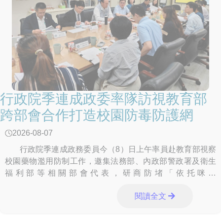
行政院季連成政委率隊訪視教育部
跨部會合作打造校園防毒防護網
2026-08-07
行政院季連成政務委員今（8）日上午率員赴教育部視察
校園藥物濫用防制工作，邀集法務部、內政部警政署及衛生
福利部等相關部會代表，研商防堵「依托咪酯
（Etomidate）」等新興毒品及電子煙入侵校園、精進校園安
閱讀全文
全分工、強化跨部會合作機制等議題，展現中央各部會攜手
合作、建構安全無毒校園的決心。 季政委於聽取教育部業
務報告後，肯定教育部及全體教育同仁長期投入校園藥物濫