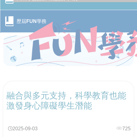
歷屆FUN學務
CONTENTS目錄
融合與多元支持，科學教育也能
行政院季連成政委率隊訪視教育部 跨部會合作打造校園
CONTENTS目錄
防毒防護網
激發身心障礙學生潛能
轉角遇見心空間─「學美．耕心—大專校院輔導諮商空間
115年全國大專校院學務主管森活SEL跨校共學培力活動
CONTENTS目錄
改造計畫」成果分享會
－森活覺察，學務輔導新視野
2025-09-03
725