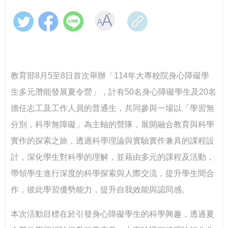
跨域翻轉諮商環境：教育部「學美．耕心」計畫見證校
教育部辦理「全民國防教育暨防衛動員學術研討會」
教育輔具支持多元學習-教育部辦理115年身心障礙學生
CONTENTS目錄
園溫暖蛻變
教育輔具知能研討會
教育部召開115年特殊教育行政支持網絡會議－聚焦AI及
響應CRPD 教育部辦理「超人再起」紀錄片賞析
關懷少年偏差行為．守護校園安寧 「2026青少年藥物濫
融合教育推動
提升專業知能協助學生處理校園親密關係暴力事件 保護
CONTENTS目錄
用預防與犯罪防治國際研討會」
學生人身安全
「跨越城鄉．反毒聯防」紙風車青少年反毒戲劇工程巡
線上線下全面共同守護校園—115年大專校院跟蹤騷擾暨
教育部8月5至8日首次舉辦「114年大專校院身心障礙學
跨越年齡的性別平權實踐，《性別平等教育季刊》第111
演跨校接駁計畫啟動
春暉愛傳遞！教育部攜手績優志工，共築跨域防毒、反
數位／網路性別暴力防治研討會
強化全民國防與防救災量能-政大與美和科大攜手辦理毒
期引領高齡人生新圖像
生多元潛能發展夏令營」，計有50名身心障礙學生及20名
詐防護網
化災應變實作訓練
大專校院響應性別平等教育日活動 共同營造友善校園環
擔任志工及工作人員的普通生，共同參與一場以「學習無
強化「喪屍煙彈」校園防制 教育部以「辨風險、阻來
「解癮—解開毒品上癮的真相」反毒教育特展 登陸花蓮
境
大專校院推動性別平等教育日實務分享，展現校園多元
源、即處遇、重輔導」守護學生安全
別具「藝」格！適應藝術夏令營 從探索自我到成就彼
分別，科學無障礙」為主軸的營隊，展開融合教育與科學
對話能量
此
實作的探索之旅，透過科學理論與實驗實作兼具的課程設
「義」氣風發、「社」我其誰！115年全國大專校院學生
大手牽小手 社團齊步走-114年大專校院社團帶動中小學
從擁擠到療癒：校園諮商空間的再生與轉化——以「學
計，深化學生對科學的理解，並藉由多元的課程及活動，
社團評選盛大舉行
社團發展計畫成果
教育部辦理「安全計畫介入工作坊」 強化校園防治自我
美耕心」計畫打造學生安心支持場域
教育部補助大專校院學生社團赴教育優先區中小學校辦
傷害整體效能
理暑假營隊活動
帶領學生進行深度的科學探索與人際交流，提升學生間合
115學年度身心障礙學生升學大專校院甄試 3月19日開放
中區大專校院學生輔導工作協調諮詢中心 串連專業力
當霧霾散去，閃耀耀眼的燦爛陽光-談大專特教生之校園
作，彼此學習優勢能力，提升自我效能與認同感。
查看試場 3月20日學科考試登場
量，守護學生的每一步成長
鍵盤戰青春！教育部推出沉浸式互動遊戲教材～帶領學
系統合作
跨域共振找回生命節奏：東吳大學以「生命之弦」音樂
生看見數位/網路世界的傷害與界線
會實現SEL新模式
本次活動目標在於引發身心障礙學生的科學興趣，透過夏
教育部辦理國民教育階段全民國防教育融入式教學工作
高屏東區資源中心「115年上半年校園安全主管會議」落
教育部舉辦115年度校園性別事件行政訴訟案例研討會