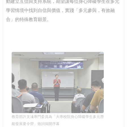
動建立互信與支持系統，期望讓每位身心障礙學生在多元
台鋼技大剛圓勤儉與大學SEL
學習情境中找到自信與價值，實踐「多元參與，有效融
合」的特殊教育願景。
教育部許文溱專門委員為「大專校院身心障礙學生多元潛
能發展夏令營」致詞揭開序幕