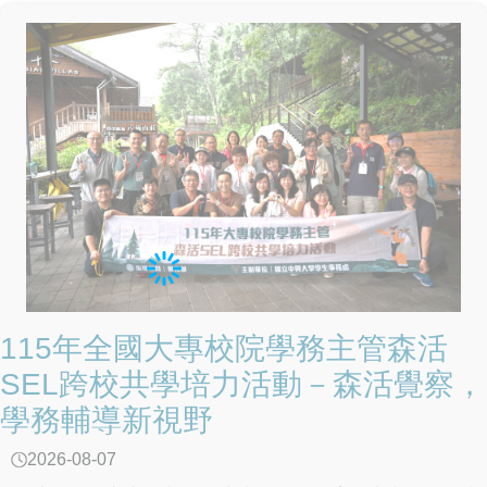
用防制工作的努力與成果，季政委表示，教育部除依既有機
制推動各項反毒措施外，也應在尊重學校自主及兼顧師生權
益的前提下，持續與相關部會合作精進防制作為，包括全面
落實反毒宣導與通報機制、加強校園周邊熱點巡邏、強化學
校與警察機關校園安全支援協定、優化校園安全人力配置與
分工、提升尿液檢驗時效、強化家庭支持系統，以及精進少
年輔導委員會與校外會組織功能等，提升校園反毒量能。
季政委表示，政府持續推動「掃毒四道防線」，包括海外情
資整合、海巡查緝攔截、關務嚴查走私及境內偵防緝毒，除
強化查緝量能外，更應全面落實識毒及拒毒預防教育，完善
校園反毒防護網，提升學生辨識新興毒品危害的能力，維護
校園安全與學生健康。 季政委重申，政府打擊黑幫、反制
毒品的立場堅定，新興毒品防制是一項長期且持續性的工
115年全國大專校院學務主管森活
作，無法僅由教育體系獨力完成。行政院將協調內政部警政
SEL跨校共學培力活動－森活覺察，
署、法務部及衛生福利部等相關機關，全力支援教育部建置
學務輔導新視野
唾液快篩機制、強化情資整合與毒品溯源查緝，並完善後續
醫療戒治與輔導處遇，共同防止新興毒品危害青年學子身心
2026-08-07
健康。 教育部表示，未來將持續深化與警政等相關機關的