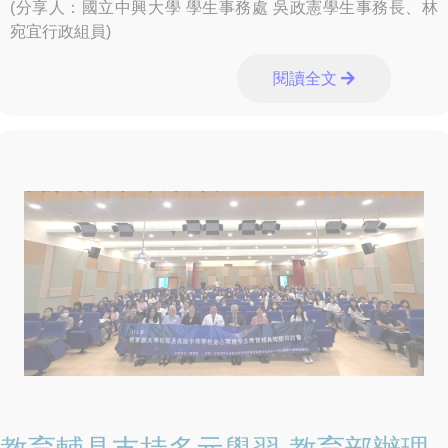
跨部會合作及支援聯繫機制，督導各級學校落實校園反毒宣
(分享人：國立中興大學 學生事務處 吳政憲學生事務長、林
導、特定人員清查篩檢、關懷輔導及校園周邊巡查等工作，
宛宜行政組員)
降低毒品進入校園風險。同時，教育部規劃俟《毒品危害防
制條例》修正完成、法源完備後，將唾液快篩納入學校特定
閱讀全文
人員篩檢工具之一，期能及早發現高風險個案、提供精準輔
導，接住每一位需要協助的孩子，打造健康、安全、友善的
學習環境。