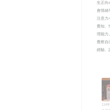
國防教育融入式教學工作坊 強
生正向
化課程實踐與教學創新
會情緒
注意力
打造校園最暖心的角落 義守大
學諮商輔導空間升級，落實全
覺知、
人教育願景
理能力
覺察自
落實法治扎根生活 補助大學法
律系所推動法治教育
經驗、
聽見生命，回歸初心 生命教育
廣播節目－「臺灣生命教育感
動地圖」系列專題
推動社區共好的社會情緒學
習：跨世代創齡方案的實踐經
驗
114