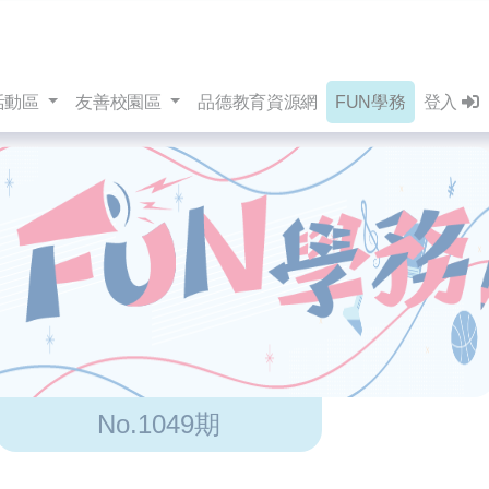
活動區
友善校園區
品德教育資源網
FUN學務
登入
No.1049期