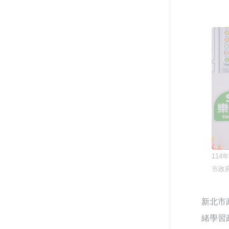
教育部辦理「安全計畫介入工
大專校院響應性別平等教育日
陽光-談大專特教生之校園系統
作坊」 強化校園防治自我傷害
活動 共同營造友善校園環境
合作
整體效能
跨越年齡的性別平權實踐，
《性別平等教育季刊》第111
大手牽小手 社團齊步走-114年
教育部舉辦115年度校園性別
鍵盤戰青春！教育部推出沉浸
期引領高齡人生新圖像
大專校院社團帶動中小學社團
事件行政訴訟案例研討會
式互動遊戲教材～帶領學生看
發展計畫成果
見數位/網路世界的傷害與界線
「解癮—解開毒品上癮的真
相」反毒教育特展 登陸花蓮
中區大專校院學生輔導工作協
115年大專校院身心障礙學生
調諮詢中心 串連專業力量，守
夏令營 報名開跑~讓我們一起
護學生的每一步成長
「義」氣風發、「社」我其
青春無礙，夢想同行！
誰！115年全國大專校院學生
社團評選盛大舉行
高屏東區資源中心「115年上
像回娘家一樣的輔導網絡— 北
半年校園安全主管會議」落實
11
二區輔諮中心打造有溫度的專
全民國防教育- 「軍事單位參
115學年度身心障礙學生升學
市政
業連結
訪與戶外水域安全防溺活動」
大專校院甄試 3月19日開放查
看試場 3月20日學科考試登場
新北市
115年度大專校院特教服務表
揚 歡迎踴躍報名
緒學習
教育部辦理國民教育階段全民