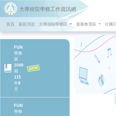
跳到主要內容
大專校院學務工作資訊網
首頁
最新消息
大專校院學務區
素養教育區
社團
FUN
學務
第
1049
期
115
年8
月
FUN
學務