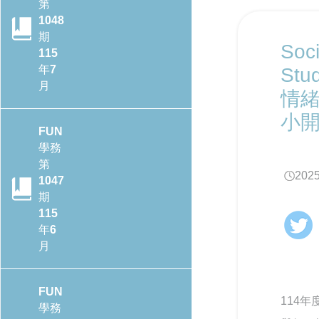
第
1048
期
Soci
115
年7
Stu
月
情緒
小
FUN
學務
第
2025
1047
期
115
年6
月
FUN
114年
學務
CONTENTS目錄