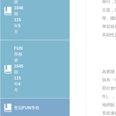
舉行，
第
1046
主題，
行政院季連成政委率隊訪視教
期
學、國
育部 跨部會合作打造校園防毒
115
防護網
年5
學習就
月
具韌性
115年全國大專校院學務主管
森活SEL跨校共學培力活動－
FUN
森活覺察，學務輔導新視野
學務
CONTENTS目錄
第
教育輔具支持多元學習-教育部
1045
辦理115年身心障礙學生教育
為實踐
轉角遇見心空間─「學美．耕
期
輔具知能研討會
心—大專校院輔導諮商空間改
115
頒布「
造計畫」成果分享會
年4
部社會
月
提升專業知能協助學生處理校
園親密關係暴力事件 保護學生
年)」
教育部辦理「全民國防教育暨
人身安全
防衛動員學術研討會」
地經驗
歷屆FUN學務
系統連
CONTENTS目錄
強化全民國防與防救災量能-政