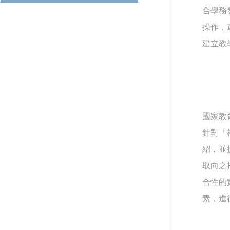
教育部召開115年特殊教育行
合學務
大與美和科大攜手辦理毒化災
政支持網絡會議－聚焦AI及融
應變實作訓練
合教育推動
操作，
跨域翻轉諮商環境：教育部
「學美．耕心」計畫見證校園
建立教
別具「藝」格！適應藝術夏令
溫暖蛻變
線上線下全面共同守護校園—
營 從探索自我到成就彼此
115年大專校院跟蹤騷擾暨數
位／網路性別暴力防治研討會
關懷少年偏差行為．守護校園
教育部補助大專校院學生社團
安寧 「2026青少年藥物濫用
赴教育優先區中小學校辦理暑
預防與犯罪防治國際研討會」
強化「喪屍煙彈」校園防制
CONTENTS目錄
假營隊活動
教育部以「辨風險、阻來源、
國家教
即處遇、重輔導」守護學生安
春暉愛傳遞！教育部攜手績優
針對「
全
跨域共振找回生命節奏：東吳
志工，共築跨域防毒、反詐防
響應CRPD 教育部辦理「超人
紹，並
大學以「生命之弦」音樂會實
護網
再起」紀錄片賞析
現SEL新模式
取向之
從擁擠到療癒：校園諮商空間
的再生與轉化——以「學美耕
大專校院推動性別平等教育日
合性的
「跨越城鄉．反毒聯防」紙風
心」計畫打造學生安心支持場
實務分享，展現校園多元對話
車青少年反毒戲劇工程巡演跨
素，進
域
能量
校接駁計畫啟動
CONTENTS目錄
當霧霾散去，閃耀耀眼的燦爛