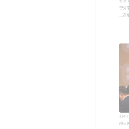
會議
我可以改變我的人生－啟動輕
度障礙大專生的自我決策
習分
二高
以師者先行，構築SEL友善校
園生態系
台鋼技大剛圓勤儉與大學SEL
11
縣三