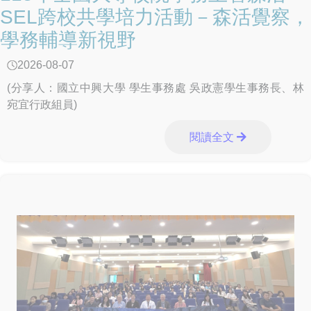
作，無法僅由教育體系獨力完成。行政院將協調內政部警政
SEL跨校共學培力活動－森活覺察，
署、法務部及衛生福利部等相關機關，全力支援教育部建置
學務輔導新視野
唾液快篩機制、強化情資整合與毒品溯源查緝，並完善後續
醫療戒治與輔導處遇，共同防止新興毒品危害青年學子身心
2026-08-07
健康。 教育部表示，未來將持續深化與警政等相關機關的
跨部會合作及支援聯繫機制，督導各級學校落實校園反毒宣
(分享人：國立中興大學 學生事務處 吳政憲學生事務長、林
導、特定人員清查篩檢、關懷輔導及校園周邊巡查等工作，
宛宜行政組員)
降低毒品進入校園風險。同時，教育部規劃俟《毒品危害防
制條例》修正完成、法源完備後，將唾液快篩納入學校特定
閱讀全文
人員篩檢工具之一，期能及早發現高風險個案、提供精準輔
導，接住每一位需要協助的孩子，打造健康、安全、友善的
學習環境。