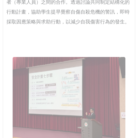
台鋼技大剛圓勤儉與大學SEL
者（專業人員）之間的合作。透過討論共同制定結構化的
行動計畫，協助學生提早覺察自傷自殺危機的警訊，即時
採取因應策略與求助行動，以減少自我傷害行為的發生。