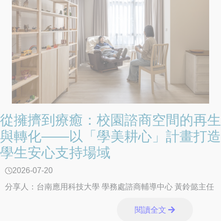
從擁擠到療癒：校園諮商空間的再生
與轉化——以「學美耕心」計畫打造
學生安心支持場域
2026-07-20
分享人：台南應用科技大學 學務處諮商輔導中心 黃鈴懿主任
閱讀全文