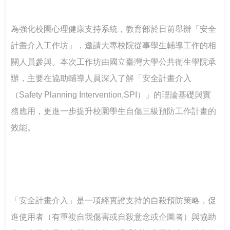
坊 強化課程實踐與教學創新
實全民國防教育- 「軍事單位參訪與戶外水域安全防溺活
115年大專校院身心障礙學生夏令營 報名開跑~讓我們一
動」
起青春無礙，夢想同行！
為強化校園心理健康支持系統，教育部於日前舉辦「安全
打造校園最暖心的角落 義守大學諮商輔導空間升級，落
實全人教育願景
計畫介入工作坊」，邀請大專校院從事學生輔導工作的相
115年度大專校院特教服務表揚 歡迎踴躍報名
像回娘家一樣的輔導網絡— 北二區輔諮中心打造有溫度
的專業連結
關人員參與。本次工作坊由國立臺灣大學公共衛生學院承
落實法治扎根生活 補助大學法律系所推動法治教育
辦，主要在協助輔導人員深入了解「安全計畫介入
（Safety Planning Intervention,SPI）」的理論基礎與實
聽見生命，回歸初心 生命教育廣播節目－「臺灣生命教
務應用，更進一步提升校園學生自傷三級預防工作計畫的
育感動地圖」系列專題
效能。
推動社區共好的社會情緒學習：跨世代創齡方案的實踐
經驗
我可以改變我的人生－啟動輕度障礙大專生的自我決策
「安全計畫介入」是一項經實證支持的自殺預防策略，促
以師者先行，構築SEL友善校園生態系
進使用者（有重複自我傷害或自殺意念或企圖者）與協助