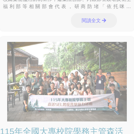
福利部等相關部會代表，研商防堵「依托咪酯
（Etomidate）」等新興毒品及電子煙入侵校園、精進校園安
閱讀全文
全分工、強化跨部會合作機制等議題，展現中央各部會攜手
合作、建構安全無毒校園的決心。 季政委於聽取教育部業
務報告後，肯定教育部及全體教育同仁長期投入校園藥物濫
用防制工作的努力與成果，季政委表示，教育部除依既有機
制推動各項反毒措施外，也應在尊重學校自主及兼顧師生權
益的前提下，持續與相關部會合作精進防制作為，包括全面
落實反毒宣導與通報機制、加強校園周邊熱點巡邏、強化學
校與警察機關校園安全支援協定、優化校園安全人力配置與
分工、提升尿液檢驗時效、強化家庭支持系統，以及精進少
年輔導委員會與校外會組織功能等，提升校園反毒量能。
季政委表示，政府持續推動「掃毒四道防線」，包括海外情
資整合、海巡查緝攔截、關務嚴查走私及境內偵防緝毒，除
強化查緝量能外，更應全面落實識毒及拒毒預防教育，完善
校園反毒防護網，提升學生辨識新興毒品危害的能力，維護
校園安全與學生健康。 季政委重申，政府打擊黑幫、反制
毒品的立場堅定，新興毒品防制是一項長期且持續性的工
115年全國大專校院學務主管森活