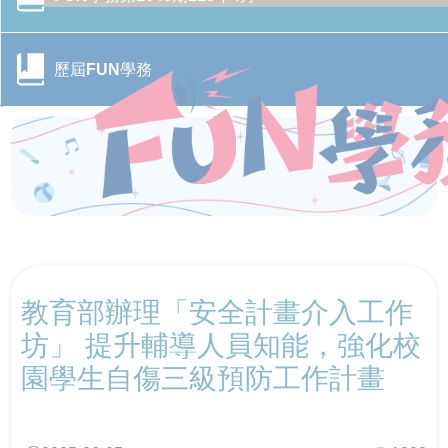
歷屆FUN學務
CONTENTS目錄
教育部辦理「安全計畫介入工作
行政院季連成政委率隊訪視教育部 跨部會合作打造校園
CONTENTS目錄
防毒防護網
坊」 提升輔導人員知能，強化校
園學生自傷三級預防工作計畫
轉角遇見心空間─「學美．耕心—大專校院輔導諮商空間
115年全國大專校院學務主管森活SEL跨校共學培力活動
CONTENTS目錄
改造計畫」成果分享會
－森活覺察，學務輔導新視野