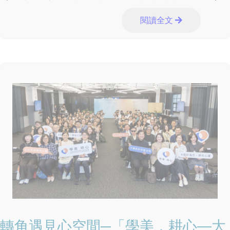
閱讀全文
轉角遇見心空間─「學美．耕心—大