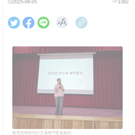
2025-06-05
1382
跨域翻轉諮商環境：教育部「學美．耕心」計畫見證校
教育部辦理「全民國防教育暨防衛動員學術研討會」
教育輔具支持多元學習-教育部辦理115年身心障礙學生
CONTENTS目錄
園溫暖蛻變
教育輔具知能研討會
教育部召開115年特殊教育行政支持網絡會議－聚焦AI及
響應CRPD 教育部辦理「超人再起」紀錄片賞析
關懷少年偏差行為．守護校園安寧 「2026青少年藥物濫
融合教育推動
提升專業知能協助學生處理校園親密關係暴力事件 保護
CONTENTS目錄
用預防與犯罪防治國際研討會」
學生人身安全
「跨越城鄉．反毒聯防」紙風車青少年反毒戲劇工程巡
線上線下全面共同守護校園—115年大專校院跟蹤騷擾暨
跨越年齡的性別平權實踐，《性別平等教育季刊》第111
演跨校接駁計畫啟動
春暉愛傳遞！教育部攜手績優志工，共築跨域防毒、反
數位／網路性別暴力防治研討會
強化全民國防與防救災量能-政大與美和科大攜手辦理毒
期引領高齡人生新圖像
詐防護網
化災應變實作訓練
大專校院響應性別平等教育日活動 共同營造友善校園環
強化「喪屍煙彈」校園防制 教育部以「辨風險、阻來
「解癮—解開毒品上癮的真相」反毒教育特展 登陸花蓮
境
大專校院推動性別平等教育日實務分享，展現校園多元
源、即處遇、重輔導」守護學生安全
別具「藝」格！適應藝術夏令營 從探索自我到成就彼
對話能量
此
「義」氣風發、「社」我其誰！115年全國大專校院學生
大手牽小手 社團齊步走-114年大專校院社團帶動中小學
從擁擠到療癒：校園諮商空間的再生與轉化——以「學
社團評選盛大舉行
社團發展計畫成果
教育部辦理「安全計畫介入工作坊」 強化校園防治自我
美耕心」計畫打造學生安心支持場域
教育部補助大專校院學生社團赴教育優先區中小學校辦
傷害整體效能
理暑假營隊活動
115學年度身心障礙學生升學大專校院甄試 3月19日開放
中區大專校院學生輔導工作協調諮詢中心 串連專業力
當霧霾散去，閃耀耀眼的燦爛陽光-談大專特教生之校園
查看試場 3月20日學科考試登場
量，守護學生的每一步成長
鍵盤戰青春！教育部推出沉浸式互動遊戲教材～帶領學
系統合作
跨域共振找回生命節奏：東吳大學以「生命之弦」音樂
生看見數位/網路世界的傷害與界線
會實現SEL新模式
教育部辦理國民教育階段全民國防教育融入式教學工作
高屏東區資源中心「115年上半年校園安全主管會議」落
教育部學特司許文溱專門委員致詞
教育部舉辦115年度校園性別事件行政訴訟案例研討會