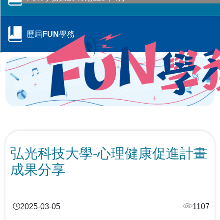
行政院季連成政委率隊訪視教育部 跨部會合作打造校園
CONTENTS目錄
防毒防護網
歷屆FUN學務
轉角遇見心空間─「學美．耕心—大專校院輔導諮商空間
115年全國大專校院學務主管森活SEL跨校共學培力活動
CONTENTS目錄
改造計畫」成果分享會
－森活覺察，學務輔導新視野
跨域翻轉諮商環境：教育部「學美．耕心」計畫見證校
教育部辦理「全民國防教育暨防衛動員學術研討會」
教育輔具支持多元學習-教育部辦理115年身心障礙學生
CONTENTS目錄
園溫暖蛻變
教育輔具知能研討會
教育部召開115年特殊教育行政支持網絡會議－聚焦AI及
響應CRPD 教育部辦理「超人再起」紀錄片賞析
關懷少年偏差行為．守護校園安寧 「2026青少年藥物濫
融合教育推動
提升專業知能協助學生處理校園親密關係暴力事件 保護
CONTENTS目錄
用預防與犯罪防治國際研討會」
學生人身安全
弘光科技大學-心理健康促進計畫
「跨越城鄉．反毒聯防」紙風車青少年反毒戲劇工程巡
線上線下全面共同守護校園—115年大專校院跟蹤騷擾暨
跨越年齡的性別平權實踐，《性別平等教育季刊》第111
演跨校接駁計畫啟動
成果分享
春暉愛傳遞！教育部攜手績優志工，共築跨域防毒、反
數位／網路性別暴力防治研討會
強化全民國防與防救災量能-政大與美和科大攜手辦理毒
期引領高齡人生新圖像
詐防護網
化災應變實作訓練
大專校院響應性別平等教育日活動 共同營造友善校園環
強化「喪屍煙彈」校園防制 教育部以「辨風險、阻來
「解癮—解開毒品上癮的真相」反毒教育特展 登陸花蓮
境
大專校院推動性別平等教育日實務分享，展現校園多元
源、即處遇、重輔導」守護學生安全
別具「藝」格！適應藝術夏令營 從探索自我到成就彼
2025-03-05
1107
對話能量
此