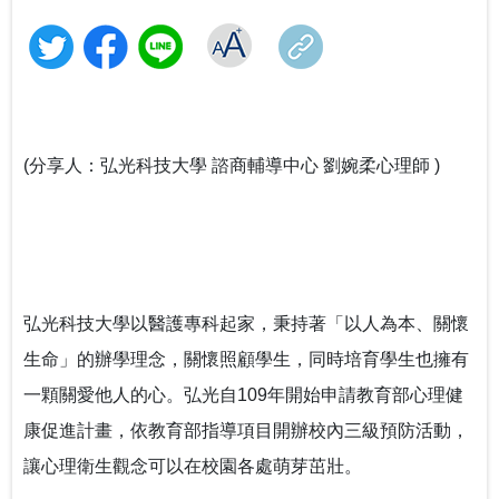
「義」氣風發、「社」我其誰！115年全國大專校院學生
大手牽小手 社團齊步走-114年大專校院社團帶動中小學
從擁擠到療癒：校園諮商空間的再生與轉化——以「學
社團評選盛大舉行
社團發展計畫成果
教育部辦理「安全計畫介入工作坊」 強化校園防治自我
美耕心」計畫打造學生安心支持場域
教育部補助大專校院學生社團赴教育優先區中小學校辦
傷害整體效能
理暑假營隊活動
115學年度身心障礙學生升學大專校院甄試 3月19日開放
中區大專校院學生輔導工作協調諮詢中心 串連專業力
當霧霾散去，閃耀耀眼的燦爛陽光-談大專特教生之校園
查看試場 3月20日學科考試登場
量，守護學生的每一步成長
鍵盤戰青春！教育部推出沉浸式互動遊戲教材～帶領學
系統合作
跨域共振找回生命節奏：東吳大學以「生命之弦」音樂
生看見數位/網路世界的傷害與界線
會實現SEL新模式
(分享人：弘光科技大學 諮商輔導中心 劉婉柔心理師 )
教育部辦理國民教育階段全民國防教育融入式教學工作
高屏東區資源中心「115年上半年校園安全主管會議」落
教育部舉辦115年度校園性別事件行政訴訟案例研討會
坊 強化課程實踐與教學創新
實全民國防教育- 「軍事單位參訪與戶外水域安全防溺活
115年大專校院身心障礙學生夏令營 報名開跑~讓我們一
動」
起青春無礙，夢想同行！
打造校園最暖心的角落 義守大學諮商輔導空間升級，落
實全人教育願景
115年度大專校院特教服務表揚 歡迎踴躍報名
像回娘家一樣的輔導網絡— 北二區輔諮中心打造有溫度
弘光科技大學以醫護專科起家，秉持著「以人為本、關懷
的專業連結
落實法治扎根生活 補助大學法律系所推動法治教育
生命」的辦學理念，關懷照顧學生，同時培育學生也擁有
一顆關愛他人的心。弘光自109年開始申請教育部心理健
聽見生命，回歸初心 生命教育廣播節目－「臺灣生命教
康促進計畫，依教育部指導項目開辦校內三級預防活動，
育感動地圖」系列專題
讓心理衛生觀念可以在校園各處萌芽茁壯。