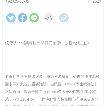
2025-03-05
2510
跨域翻轉諮商環境：教育部「學美．耕心」計畫見證校
教育部辦理「全民國防教育暨防衛動員學術研討會」
教育輔具支持多元學習-教育部辦理115年身心障礙學生
CONTENTS目錄
園溫暖蛻變
教育輔具知能研討會
教育部召開115年特殊教育行政支持網絡會議－聚焦AI及
響應CRPD 教育部辦理「超人再起」紀錄片賞析
關懷少年偏差行為．守護校園安寧 「2026青少年藥物濫
融合教育推動
提升專業知能協助學生處理校園親密關係暴力事件 保護
CONTENTS目錄
用預防與犯罪防治國際研討會」
學生人身安全
「跨越城鄉．反毒聯防」紙風車青少年反毒戲劇工程巡
線上線下全面共同守護校園—115年大專校院跟蹤騷擾暨
跨越年齡的性別平權實踐，《性別平等教育季刊》第111
演跨校接駁計畫啟動
春暉愛傳遞！教育部攜手績優志工，共築跨域防毒、反
數位／網路性別暴力防治研討會
強化全民國防與防救災量能-政大與美和科大攜手辦理毒
期引領高齡人生新圖像
(分享人：輔英科技大學 諮商輔導中心 楊瀚焜主任)
詐防護網
化災應變實作訓練
大專校院響應性別平等教育日活動 共同營造友善校園環
強化「喪屍煙彈」校園防制 教育部以「辨風險、阻來
「解癮—解開毒品上癮的真相」反毒教育特展 登陸花蓮
境
大專校院推動性別平等教育日實務分享，展現校園多元
源、即處遇、重輔導」守護學生安全
別具「藝」格！適應藝術夏令營 從探索自我到成就彼
對話能量
此
「義」氣風發、「社」我其誰！115年全國大專校院學生
大手牽小手 社團齊步走-114年大專校院社團帶動中小學
從擁擠到療癒：校園諮商空間的再生與轉化——以「學
社團評選盛大舉行
社團發展計畫成果
教育部辦理「安全計畫介入工作坊」 強化校園防治自我
美耕心」計畫打造學生安心支持場域
教育部補助大專校院學生社團赴教育優先區中小學校辦
隨著社會快速變遷與多元壓力來源增多，心理健康成為校
傷害整體效能
理暑假營隊活動
園中不可忽視的重要議題。自民國103年《學生輔導法》
115學年度身心障礙學生升學大專校院甄試 3月19日開放
中區大專校院學生輔導工作協調諮詢中心 串連專業力
當霧霾散去，閃耀耀眼的燦爛陽光-談大專特教生之校園
查看試場 3月20日學科考試登場
量，守護學生的每一步成長
立法通過，教育部除了強化推動各大專校院學生輔導體
鍵盤戰青春！教育部推出沉浸式互動遊戲教材～帶領學
系統合作
跨域共振找回生命節奏：東吳大學以「生命之弦」音樂
生看見數位/網路世界的傷害與界線
會實現SEL新模式
系，並於110年進一步挹注經費支持校園心理健康促進計
教育部辦理國民教育階段全民國防教育融入式教學工作
高屏東區資源中心「115年上半年校園安全主管會議」落
教育部舉辦115年度校園性別事件行政訴訟案例研討會