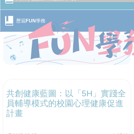
歷屆FUN學務
CONTENTS目錄
共創健康藍圖：以「5H」實踐全
行政院季連成政委率隊訪視教育部 跨部會合作打造校園
CONTENTS目錄
防毒防護網
員輔導模式的校園心理健康促進
計畫
轉角遇見心空間─「學美．耕心—大專校院輔導諮商空間
115年全國大專校院學務主管森活SEL跨校共學培力活動
CONTENTS目錄
改造計畫」成果分享會
－森活覺察，學務輔導新視野