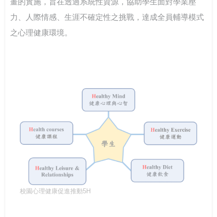
畫的實施，旨在透過系統性資源，協助學生面對學業壓
坊 強化課程實踐與教學創新
實全民國防教育- 「軍事單位參訪與戶外水域安全防溺活
115年大專校院身心障礙學生夏令營 報名開跑~讓我們一
力、人際情感、生涯不確定性之挑戰，達成全員輔導模式
動」
起青春無礙，夢想同行！
打造校園最暖心的角落 義守大學諮商輔導空間升級，落
之心理健康環境。
實全人教育願景
115年度大專校院特教服務表揚 歡迎踴躍報名
像回娘家一樣的輔導網絡— 北二區輔諮中心打造有溫度
的專業連結
落實法治扎根生活 補助大學法律系所推動法治教育
聽見生命，回歸初心 生命教育廣播節目－「臺灣生命教
育感動地圖」系列專題
推動社區共好的社會情緒學習：跨世代創齡方案的實踐
經驗
我可以改變我的人生－啟動輕度障礙大專生的自我決策
校園心理健康促進推動5H
以師者先行，構築SEL友善校園生態系