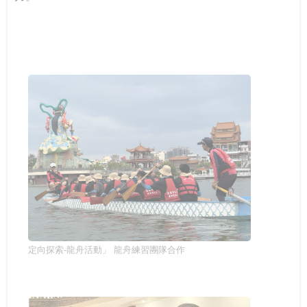
定向探索-龍舟活動」 龍舟練習團隊合作