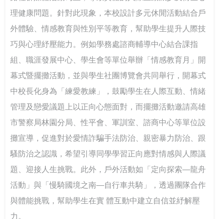
理健康問題。針對此現象，本校設計多元休閒活動結合戶
外體驗、情感教育與性別平等教育，幫助學生提升人際技
巧與心理紓壓能力。例如學務處諮商輔導中心結合課指
組、職涯發展中心、學生會等單位舉辦「情感教育月」開
幕式暨擺攤活動，並與學生社團博覽會共同舉行，開幕式
中校長化身為「練愛教練」，鼓勵學生在人際互動、情緒
管理及戀愛議題上以正向心態面對，而擺攤活動邀請高雄
市警察局林園分局、性平會、軍訓室、諮商中心等單位設
攤宣導，促進對於愛情詐騙手法防治、親密暴力防治、跟
騷防治之認識，希望引導同學學習正向應對情感與人際議
題、迎接人生挑戰。此外，戶外活動如「定向探索—龍舟
活動」與「慢騎國境之南—自行車共騎」，透過團隊合作
與體能挑戰，幫助學生在實 體互動中建立自信並紓解壓
力。