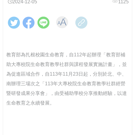
2024-12-05
1125
跨域翻轉諮商環境：教育部「學美．耕心」計畫見證校
教育部辦理「全民國防教育暨防衛動員學術研討會」
教育輔具支持多元學習-教育部辦理115年身心障礙學生
CONTENTS目錄
園溫暖蛻變
教育輔具知能研討會
教育部召開115年特殊教育行政支持網絡會議－聚焦AI及
響應CRPD 教育部辦理「超人再起」紀錄片賞析
關懷少年偏差行為．守護校園安寧 「2026青少年藥物濫
融合教育推動
提升專業知能協助學生處理校園親密關係暴力事件 保護
CONTENTS目錄
用預防與犯罪防治國際研討會」
學生人身安全
「跨越城鄉．反毒聯防」紙風車青少年反毒戲劇工程巡
線上線下全面共同守護校園—115年大專校院跟蹤騷擾暨
跨越年齡的性別平權實踐，《性別平等教育季刊》第111
演跨校接駁計畫啟動
春暉愛傳遞！教育部攜手績優志工，共築跨域防毒、反
數位／網路性別暴力防治研討會
強化全民國防與防救災量能-政大與美和科大攜手辦理毒
期引領高齡人生新圖像
教育部為扎根校園生命教育，自112年起辦理「教育部補
詐防護網
化災應變實作訓練
大專校院響應性別平等教育日活動 共同營造友善校園環
助大專校院生命教育教學社群與課程發展實施計畫」，並
強化「喪屍煙彈」校園防制 教育部以「辨風險、阻來
「解癮—解開毒品上癮的真相」反毒教育特展 登陸花蓮
境
大專校院推動性別平等教育日實務分享，展現校園多元
源、即處遇、重輔導」守護學生安全
別具「藝」格！適應藝術夏令營 從探索自我到成就彼
為促進區域合作，自113年11月23日起，分別於北、中、
對話能量
此
南辦理三場次之「113年大專校院生命教育教學社群經營
「義」氣風發、「社」我其誰！115年全國大專校院學生
大手牽小手 社團齊步走-114年大專校院社團帶動中小學
從擁擠到療癒：校園諮商空間的再生與轉化——以「學
社團評選盛大舉行
暨研發成果分享會」，由受補助學校分享推動經驗，以達
社團發展計畫成果
教育部辦理「安全計畫介入工作坊」 強化校園防治自我
美耕心」計畫打造學生安心支持場域
教育部補助大專校院學生社團赴教育優先區中小學校辦
傷害整體效能
理暑假營隊活動
生命教育之永續發展。
115學年度身心障礙學生升學大專校院甄試 3月19日開放
中區大專校院學生輔導工作協調諮詢中心 串連專業力
當霧霾散去，閃耀耀眼的燦爛陽光-談大專特教生之校園
查看試場 3月20日學科考試登場
量，守護學生的每一步成長
鍵盤戰青春！教育部推出沉浸式互動遊戲教材～帶領學
系統合作
跨域共振找回生命節奏：東吳大學以「生命之弦」音樂
生看見數位/網路世界的傷害與界線
會實現SEL新模式
教育部辦理國民教育階段全民國防教育融入式教學工作
高屏東區資源中心「115年上半年校園安全主管會議」落
教育部舉辦115年度校園性別事件行政訴訟案例研討會