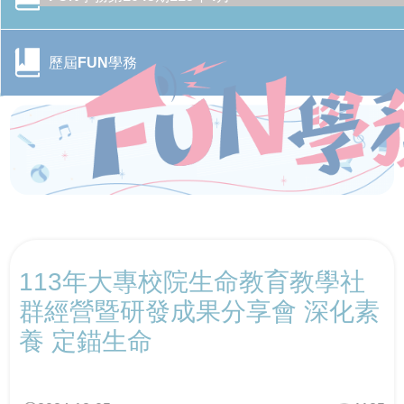
歷屆FUN學務
CONTENTS目錄
113年大專校院生命教育教學社
行政院季連成政委率隊訪視教育部 跨部會合作打造校園
CONTENTS目錄
防毒防護網
群經營暨研發成果分享會 深化素
養 定錨生命
轉角遇見心空間─「學美．耕心—大專校院輔導諮商空間
115年全國大專校院學務主管森活SEL跨校共學培力活動
CONTENTS目錄
改造計畫」成果分享會
－森活覺察，學務輔導新視野