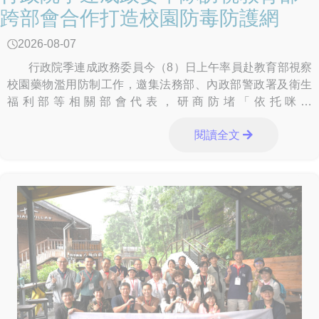
跨部會合作打造校園防毒防護網
2026-08-07
行政院季連成政務委員今（8）日上午率員赴教育部視察
校園藥物濫用防制工作，邀集法務部、內政部警政署及衛生
福利部等相關部會代表，研商防堵「依托咪酯
（Etomidate）」等新興毒品及電子煙入侵校園、精進校園安
閱讀全文
全分工、強化跨部會合作機制等議題，展現中央各部會攜手
合作、建構安全無毒校園的決心。 季政委於聽取教育部業
務報告後，肯定教育部及全體教育同仁長期投入校園藥物濫
用防制工作的努力與成果，季政委表示，教育部除依既有機
制推動各項反毒措施外，也應在尊重學校自主及兼顧師生權
益的前提下，持續與相關部會合作精進防制作為，包括全面
落實反毒宣導與通報機制、加強校園周邊熱點巡邏、強化學
校與警察機關校園安全支援協定、優化校園安全人力配置與
分工、提升尿液檢驗時效、強化家庭支持系統，以及精進少
年輔導委員會與校外會組織功能等，提升校園反毒量能。
季政委表示，政府持續推動「掃毒四道防線」，包括海外情