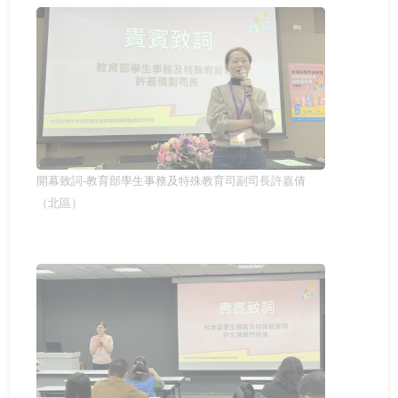
坊 強化課程實踐與教學創新
實全民國防教育- 「軍事單位參訪與戶外水域安全防溺活
115年大專校院身心障礙學生夏令營 報名開跑~讓我們一
動」
起青春無礙，夢想同行！
打造校園最暖心的角落 義守大學諮商輔導空間升級，落
實全人教育願景
115年度大專校院特教服務表揚 歡迎踴躍報名
像回娘家一樣的輔導網絡— 北二區輔諮中心打造有溫度
的專業連結
落實法治扎根生活 補助大學法律系所推動法治教育
聽見生命，回歸初心 生命教育廣播節目－「臺灣生命教
開幕致詞-教育部學生事務及特殊教育司副司長許嘉倩
育感動地圖」系列專題
（北區）
推動社區共好的社會情緒學習：跨世代創齡方案的實踐
經驗
我可以改變我的人生－啟動輕度障礙大專生的自我決策
以師者先行，構築SEL友善校園生態系