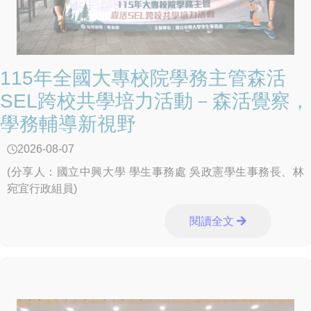
資整合、海巡查緝攔截、關務嚴查走私及境內偵防緝毒，除
強化查緝量能外，更應全面落實識毒及拒毒預防教育，完善
校園反毒防護網，提升學生辨識新興毒品危害的能力，維護
校園安全與學生健康。 季政委重申，政府打擊黑幫、反制
毒品的立場堅定，新興毒品防制是一項長期且持續性的工
115年全國大專校院學務主管森活
作，無法僅由教育體系獨力完成。行政院將協調內政部警政
SEL跨校共學培力活動－森活覺察，
署、法務部及衛生福利部等相關機關，全力支援教育部建置
學務輔導新視野
唾液快篩機制、強化情資整合與毒品溯源查緝，並完善後續
醫療戒治與輔導處遇，共同防止新興毒品危害青年學子身心
2026-08-07
健康。 教育部表示，未來將持續深化與警政等相關機關的
跨部會合作及支援聯繫機制，督導各級學校落實校園反毒宣
(分享人：國立中興大學 學生事務處 吳政憲學生事務長、林
導、特定人員清查篩檢、關懷輔導及校園周邊巡查等工作，
宛宜行政組員)
降低毒品進入校園風險。同時，教育部規劃俟《毒品危害防
制條例》修正完成、法源完備後，將唾液快篩納入學校特定
閱讀全文
人員篩檢工具之一，期能及早發現高風險個案、提供精準輔
導，接住每一位需要協助的孩子，打造健康、安全、友善的
學習環境。