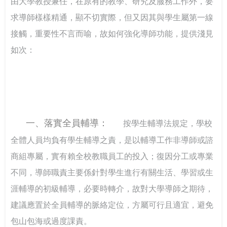
由大學教授兼任，在原有的教學、研究及服務工作外，要
坊 強化課程實踐與教學創新
實全民國防教育- 「軍事單位參訪與戶外水域安全防溺活
115年大專校院身心障礙學生夏令營 報名開跑~讓我們一
求導師樣樣精通，顯不切實際，但又因其與學生屬第一線
動」
起青春無礙，夢想同行！
打造校園最暖心的角落 義守大學諮商輔導空間升級，落
接觸，重要性不言而喻，故如何強化導師功能，提供淺見
實全人教育願景
115年度大專校院特教服務表揚 歡迎踴躍報名
像回娘家一樣的輔導網絡— 北二區輔諮中心打造有溫度
如次：
的專業連結
落實法治扎根生活 補助大學法律系所推動法治教育
聽見生命，回歸初心 生命教育廣播節目－「臺灣生命教
育感動地圖」系列專題
一、落實全員輔導：
按學生輔導法規定，學校
推動社區共好的社會情緒學習：跨世代創齡方案的實踐
全體人員均負有學生輔導之責，是以輔導工作非導師或諮
經驗
商組專屬，實有賴全校教職員工的投入；復因分工或專業
不同，導師職責主要係針對學生進行有關生活、學習或生
我可以改變我的人生－啟動輕度障礙大專生的自我決策
涯輔導的初級輔導，必要時轉介，故對大學導師之期待，
以師者先行，構築SEL友善校園生態系
建議應置於全員輔導的脈絡定位，方屬可行且適宜，避免
包山包海或過度課責。