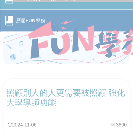
歷屆FUN學務
CONTENTS目錄
照顧別人的人更需要被照顧 強化
行政院季連成政委率隊訪視教育部 跨部會合作打造校園
CONTENTS目錄
防毒防護網
大學導師功能
轉角遇見心空間─「學美．耕心—大專校院輔導諮商空間
115年全國大專校院學務主管森活SEL跨校共學培力活動
CONTENTS目錄
改造計畫」成果分享會
－森活覺察，學務輔導新視野
2024-11-06
3800