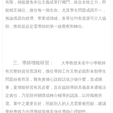
有限，倘能避免本位主義或單打獨鬥，統合全校之力，即
能相互補位，接住每一個生命。尤其學生問題成因不一，
無論係源自經濟、學業或情緒，各單位均有資源可介入協
助，惟前提必定需導師的第一線覺察和轉出。
三、導師增能研習：
大學教授未若中小學教師
有完整師資培育課程，擔任導師工作又勢必面對各類學生
問題紛沓而至，難免會擔心說錯話或少做什麼，造成憾
事，爰增能研習有其必要，旨在協助導師具備基本通報法
定責任，乃至陪伴關懷或轉介輔導的認識，以符職務所
需。重中之重更在於，照顧別人的人尤需要被照顧，建議
學校應致力合理導師負擔及強化導師心理韌性。