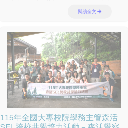
（Etomidate）」等新興毒品及電子煙入侵校園、精進校園安
閱讀全文
全分工、強化跨部會合作機制等議題，展現中央各部會攜手
合作、建構安全無毒校園的決心。 季政委於聽取教育部業
務報告後，肯定教育部及全體教育同仁長期投入校園藥物濫
用防制工作的努力與成果，季政委表示，教育部除依既有機
制推動各項反毒措施外，也應在尊重學校自主及兼顧師生權
益的前提下，持續與相關部會合作精進防制作為，包括全面
落實反毒宣導與通報機制、加強校園周邊熱點巡邏、強化學
校與警察機關校園安全支援協定、優化校園安全人力配置與
分工、提升尿液檢驗時效、強化家庭支持系統，以及精進少
年輔導委員會與校外會組織功能等，提升校園反毒量能。
季政委表示，政府持續推動「掃毒四道防線」，包括海外情
資整合、海巡查緝攔截、關務嚴查走私及境內偵防緝毒，除
強化查緝量能外，更應全面落實識毒及拒毒預防教育，完善
校園反毒防護網，提升學生辨識新興毒品危害的能力，維護
校園安全與學生健康。 季政委重申，政府打擊黑幫、反制
毒品的立場堅定，新興毒品防制是一項長期且持續性的工
115年全國大專校院學務主管森活
作，無法僅由教育體系獨力完成。行政院將協調內政部警政
SEL跨校共學培力活動－森活覺察，