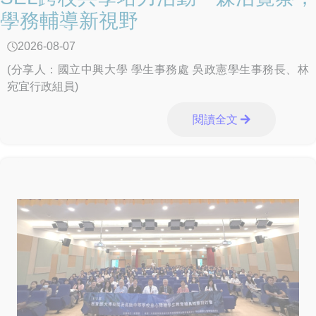
署、法務部及衛生福利部等相關機關，全力支援教育部建置
學務輔導新視野
唾液快篩機制、強化情資整合與毒品溯源查緝，並完善後續
醫療戒治與輔導處遇，共同防止新興毒品危害青年學子身心
2026-08-07
健康。 教育部表示，未來將持續深化與警政等相關機關的
跨部會合作及支援聯繫機制，督導各級學校落實校園反毒宣
(分享人：國立中興大學 學生事務處 吳政憲學生事務長、林
導、特定人員清查篩檢、關懷輔導及校園周邊巡查等工作，
宛宜行政組員)
降低毒品進入校園風險。同時，教育部規劃俟《毒品危害防
制條例》修正完成、法源完備後，將唾液快篩納入學校特定
閱讀全文
人員篩檢工具之一，期能及早發現高風險個案、提供精準輔
導，接住每一位需要協助的孩子，打造健康、安全、友善的
學習環境。