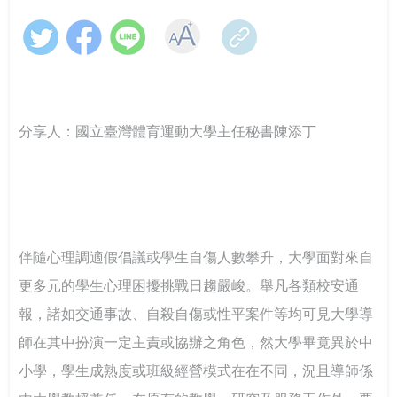
跨域翻轉諮商環境：教育部「學美．耕心」計畫見證校
教育部辦理「全民國防教育暨防衛動員學術研討會」
教育輔具支持多元學習-教育部辦理115年身心障礙學生
CONTENTS目錄
園溫暖蛻變
教育輔具知能研討會
教育部召開115年特殊教育行政支持網絡會議－聚焦AI及
響應CRPD 教育部辦理「超人再起」紀錄片賞析
關懷少年偏差行為．守護校園安寧 「2026青少年藥物濫
融合教育推動
提升專業知能協助學生處理校園親密關係暴力事件 保護
CONTENTS目錄
用預防與犯罪防治國際研討會」
學生人身安全
「跨越城鄉．反毒聯防」紙風車青少年反毒戲劇工程巡
線上線下全面共同守護校園—115年大專校院跟蹤騷擾暨
分享人：國立臺灣體育運動大學主任秘書陳添丁
跨越年齡的性別平權實踐，《性別平等教育季刊》第111
演跨校接駁計畫啟動
春暉愛傳遞！教育部攜手績優志工，共築跨域防毒、反
數位／網路性別暴力防治研討會
強化全民國防與防救災量能-政大與美和科大攜手辦理毒
期引領高齡人生新圖像
詐防護網
化災應變實作訓練
大專校院響應性別平等教育日活動 共同營造友善校園環
強化「喪屍煙彈」校園防制 教育部以「辨風險、阻來
「解癮—解開毒品上癮的真相」反毒教育特展 登陸花蓮
境
大專校院推動性別平等教育日實務分享，展現校園多元
源、即處遇、重輔導」守護學生安全
別具「藝」格！適應藝術夏令營 從探索自我到成就彼
對話能量
此
「義」氣風發、「社」我其誰！115年全國大專校院學生
大手牽小手 社團齊步走-114年大專校院社團帶動中小學
伴隨心理調適假倡議或學生自傷人數攀升，大學面對來自
從擁擠到療癒：校園諮商空間的再生與轉化——以「學
社團評選盛大舉行
社團發展計畫成果
教育部辦理「安全計畫介入工作坊」 強化校園防治自我
美耕心」計畫打造學生安心支持場域
教育部補助大專校院學生社團赴教育優先區中小學校辦
更多元的學生心理困擾挑戰日趨嚴峻。舉凡各類校安通
傷害整體效能
理暑假營隊活動
報，諸如交通事故、自殺自傷或性平案件等均可見大學導
115學年度身心障礙學生升學大專校院甄試 3月19日開放
中區大專校院學生輔導工作協調諮詢中心 串連專業力
當霧霾散去，閃耀耀眼的燦爛陽光-談大專特教生之校園
查看試場 3月20日學科考試登場
師在其中扮演一定主責或協辦之角色，然大學畢竟異於中
量，守護學生的每一步成長
鍵盤戰青春！教育部推出沉浸式互動遊戲教材～帶領學
系統合作
跨域共振找回生命節奏：東吳大學以「生命之弦」音樂
生看見數位/網路世界的傷害與界線
會實現SEL新模式
小學，學生成熟度或班級經營模式在在不同，況且導師係
教育部辦理國民教育階段全民國防教育融入式教學工作
高屏東區資源中心「115年上半年校園安全主管會議」落
教育部舉辦115年度校園性別事件行政訴訟案例研討會