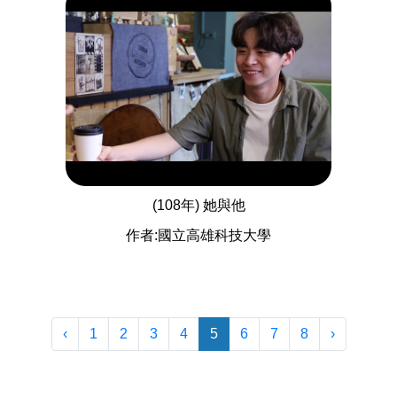
(108年) 她與他
作者:國立高雄科技大學
‹
1
2
3
4
5
6
7
8
›