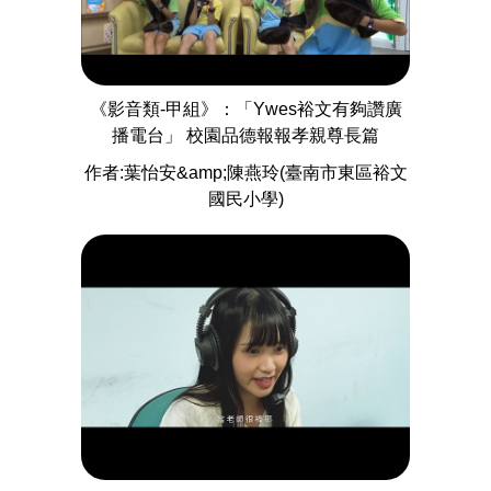
《影音類-甲組》：「Ywes裕文有夠讚廣
播電台」 校園品德報報孝親尊長篇
作者:葉怡安&amp;陳燕玲(臺南市東區裕文
國民小學)