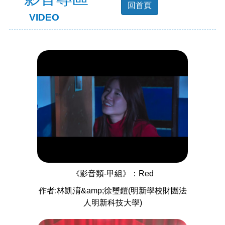
回首頁
VIDEO
《影音類-甲組》：Red
作者:林凱淯&amp;徐璽鎧(明新學校財團法
人明新科技大學)