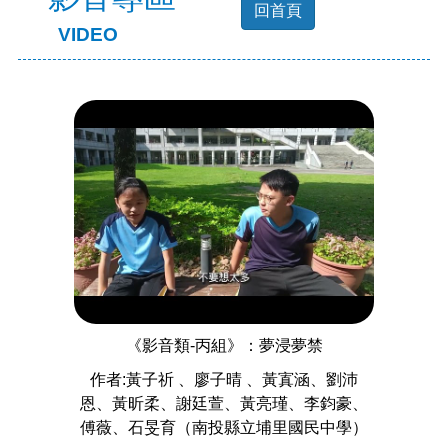
回首頁
VIDEO
《影音類-丙組》：夢浸夢禁
作者:黃子祈 、廖子晴 、黃寘涵、劉沛
恩、黃昕柔、謝廷萱、黃亮瑾、李鈞豪、
傅薇、石旻育（南投縣立埔里國民中學）