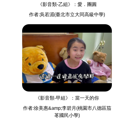
《影音類-乙組》：愛．團圓
作者:吳若湄(臺北市立大同高級中學)
《影音類-甲組》：當一天的你
作者:徐美惠&amp;李碧月(桃園市八德區茄
苳國民小學)