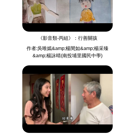
《影音類-丙組》：行善關孩
作者:吳唯嫣&amp;楊閔如&amp;楊采臻
&amp;楊詠晴(南投埔里國民中學)