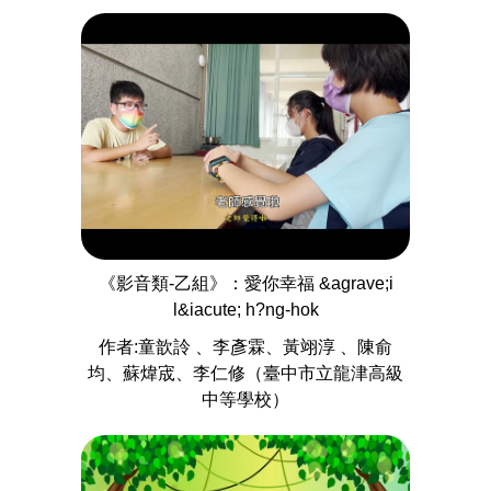
《影音類-乙組》：愛你幸福 &agrave;i
l&iacute; h?ng-hok
作者:童歆詅 、李彥霖、黃翊淳 、陳俞
均、蘇煒宬、李仁修（臺中市立龍津高級
中等學校）