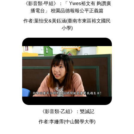
《影音類-甲組》：「 Ywes裕文有 夠讚廣
播電台」 校園品德報報公平正義篇
作者:葉怡安&黃鈺涵(臺南市東區裕文國民
小學)
《影音類-乙組》：雙誠記
作者:李姍霈(中山醫學大學)