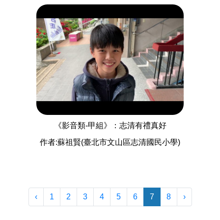
《影音類-甲組》：志清有禮真好
作者:蘇祖賢(臺北市文山區志清國民小學)
‹
1
2
3
4
5
6
7
8
›