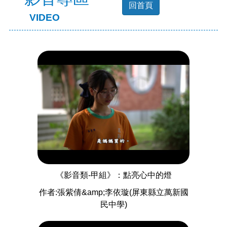
回首頁
VIDEO
《影音類-甲組》：點亮心中的燈
作者:張紫倩&amp;李依璇(屏東縣立萬新國
民中學)