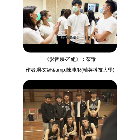
《影音類-乙組》：荼毒
作者:吳文綺&amp;陳沛彤(輔英科技大學)