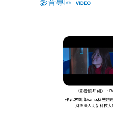
影音專區
VIDEO
《影音類-甲組》：R
作者:林凱淯&amp;徐璽鎧
財團法人明新科技大