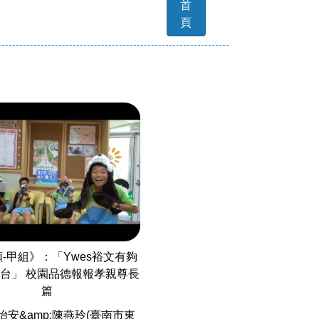
首
頁
-甲組》：「Ywes裕文有夠
台」 校園品德報報孝親尊長
篇
怡安&amp;陳燕玲(臺南市東